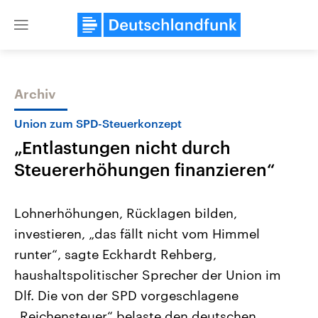
Close
menu
Archiv
Themen
Union zum SPD-Steuerkonzept
„Entlastungen nicht durch
Steuererhöhungen finanzieren“
Lohnerhöhungen, Rücklagen bilden,
investieren, „das fällt nicht vom Himmel
Landtagswahl Sachsen-Anhalt
USA
runter“, sagte Eckhardt Rehberg,
2026
Aktuelle Beiträge, Analys
Alle Informationen
Hintergründe
haushaltspolitischer Sprecher der Union im
Sachsen-Anhalt wählt am 6.
Wirtschaftlich und militäri
September 2026 einen neuen
gehören die Vereinigten S
Dlf. Die von der SPD vorgeschlagene
Landtag. Seit 2021 wird das
den mächtigsten Ländern 
„Reichensteuer“ belaste den deutschen
Bundesland von einer Koalition aus
mit großem Einfluss auf d