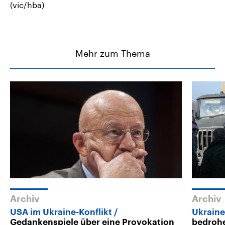
(vic/hba)
Mehr zum Thema
Archiv
Archiv
USA im Ukraine-Konflikt
Ukraine
Gedankenspiele über eine Provokation
bedrohe