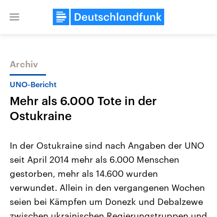
Close
menu
Archiv
Themen
UNO-Bericht
Mehr als 6.000 Tote in der
Ostukraine
In der Ostukraine sind nach Angaben der UNO
seit April 2014 mehr als 6.000 Menschen
Landtagswahl Sachsen-Anhalt
USA
gestorben, mehr als 14.600 wurden
2026
Aktuelle Beiträge, Analys
Alle Informationen
Hintergründe
verwundet. Allein in den vergangenen Wochen
Sachsen-Anhalt wählt am 6.
Wirtschaftlich und militäri
September 2026 einen neuen
gehören die Vereinigten S
seien bei Kämpfen um Donezk und Debalzewe
Landtag. Seit 2021 wird das
den mächtigsten Ländern 
zwischen ukrainischen Regierungstruppen und
Bundesland von einer Koalition aus
mit großem Einfluss auf d