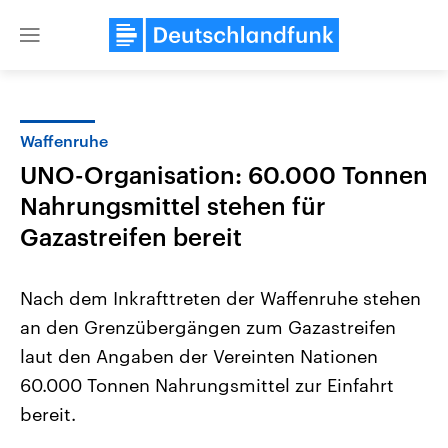
Close
menu
Waffenruhe
Themen
UNO-Organisation: 60.000 Tonnen
Nahrungsmittel stehen für
Gazastreifen bereit
Nach dem Inkrafttreten der Waffenruhe stehen
an den Grenzübergängen zum Gazastreifen
Landtagswahl Sachsen-Anhalt
USA
laut den Angaben der Vereinten Nationen
2026
Aktuelle Beiträge, Analys
Alle Informationen
60.000 Tonnen Nahrungsmittel zur Einfahrt
Hintergründe
Sachsen-Anhalt wählt am 6.
Wirtschaftlich und militäri
bereit.
September 2026 einen neuen
gehören die Vereinigten S
Landtag. Seit 2021 wird das
den mächtigsten Ländern 
Bundesland von einer Koalition aus
mit großem Einfluss auf d