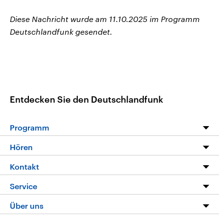
Diese Nachricht wurde am 11.10.2025 im Programm
Deutschlandfunk gesendet.
Entdecken Sie den Deutschlandfunk
Programm
Programm
Hören
Alle Sendungen
Livestream
Kontakt
Die Nachrichten
Audios
Hörerservice
Service
Nachrichtenleicht
Podcasts
Social Media
FAQ
Über uns
Neue Beiträge auf dlf.de
Deutschlandfunk App
Newsletter