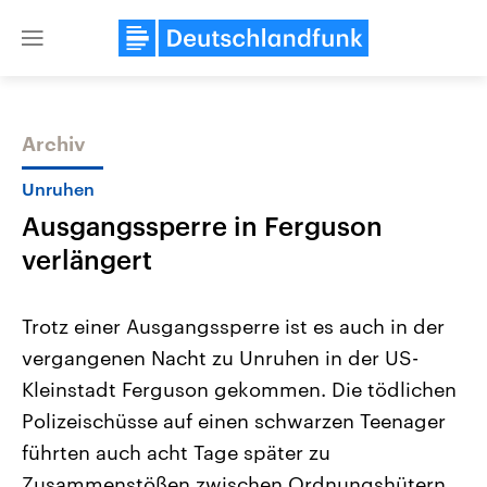
Close
menu
Archiv
Themen
Unruhen
Ausgangssperre in Ferguson
verlängert
Trotz einer Ausgangssperre ist es auch in der
vergangenen Nacht zu Unruhen in der US-
Landtagswahl Sachsen-Anhalt
USA
Kleinstadt Ferguson gekommen. Die tödlichen
2026
Aktuelle Beiträge, Analys
Alle Informationen
Hintergründe
Polizeischüsse auf einen schwarzen Teenager
Sachsen-Anhalt wählt am 6.
Wirtschaftlich und militäri
September 2026 einen neuen
gehören die Vereinigten S
führten auch acht Tage später zu
Landtag. Seit 2021 wird das
den mächtigsten Ländern 
Zusammenstößen zwischen Ordnungshütern
Bundesland von einer Koalition aus
mit großem Einfluss auf d