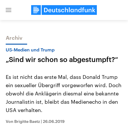
Close
menu
Archiv
Themen
US-Medien und Trump
„Sind wir schon so abgestumpft?“
Es ist nicht das erste Mal, dass Donald Trump
ein sexueller Übergriff vorgeworfen wird. Doch
obwohl die Anklägerin diesmal eine bekannte
Landtagswahl Sachsen-Anhalt
USA
Journalistin ist, bleibt das Medienecho in den
2026
Aktuelle Beiträge, Analys
Alle Informationen
USA verhalten.
Hintergründe
Sachsen-Anhalt wählt am 6.
Wirtschaftlich und militäri
September 2026 einen neuen
gehören die Vereinigten S
Von Brigitte Baetz
|
26.06.2019
Landtag. Seit 2021 wird das
den mächtigsten Ländern 
Bundesland von einer Koalition aus
mit großem Einfluss auf d