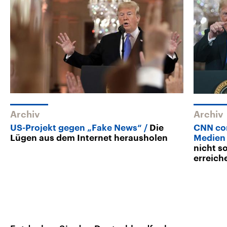
Archiv
Archiv
US-Projekt gegen „Fake News“
Die
CNN con
Lügen aus dem Internet herausholen
Medien
nicht s
erreich