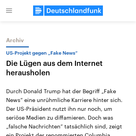
Close
menu
Archiv
Themen
US-Projekt gegen „Fake News“
Die Lügen aus dem Internet
herausholen
Durch Donald Trump hat der Begriff „Fake
News“ eine unrühmliche Karriere hinter sich.
Landtagswahl Sachsen-Anhalt
USA
Der US-Präsident nutzt ihn nur noch, um
2026
Aktuelle Beiträge, Analys
Alle Informationen
Hintergründe
seriöse Medien zu diffamieren. Doch was
Sachsen-Anhalt wählt am 6.
Wirtschaftlich und militäri
September 2026 einen neuen
gehören die Vereinigten S
„falsche Nachrichten“ tatsächlich sind, zeigt
Landtag. Seit 2021 wird das
den mächtigsten Ländern 
ein Projekt der renommierten Columbia
Bundesland von einer Koalition aus
mit großem Einfluss auf d