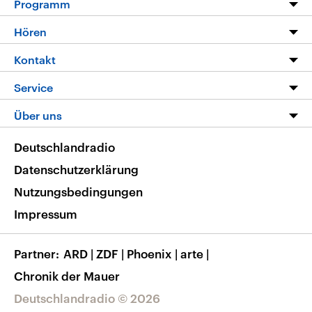
Programm
Programm
Hören
Alle Sendungen
Livestream
Kontakt
Die Nachrichten
Audios
Hörerservice
Service
Nachrichtenleicht
Podcasts
Social Media
FAQ
Über uns
Neue Beiträge auf dlf.de
Deutschlandfunk App
Newsletter
Deutschlandradio
Themen-Schwerpunkte
Nachrichten App
Deutschlandradio
Veranstaltungen
Presse
Frequenzen
Datenschutzerklärung
Musikliste
Ausbildung und Karriere
Nutzungsbedingungen
RSS
Transparenz
Impressum
Korrekturen
Barrierefreiheit
Partner
ARD
|
ZDF
|
Phoenix
|
arte
|
Chronik der Mauer
Deutschlandradio © 2026