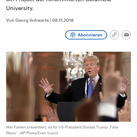
CDU, SPD und FDP regiert.-
aktuelle Weltgeschehen.
University.
Umfragen, Prognosen,
Wahlprogramme, aktuelle Berichte
Sendungen
Programm
Podcasts
und Hintergründe zu den Parteien
Von Georg Schwarte
|
08.11.2018
und Kandidaten der anstehenden
Wahl.
Audio-Archiv
Abonnieren
Link
Emai
kopieren/te
Wer Fakten präsentiert, ist für US-Präsident Donald Trump „Fake
News“. (AP Photo/Evan Vucci)