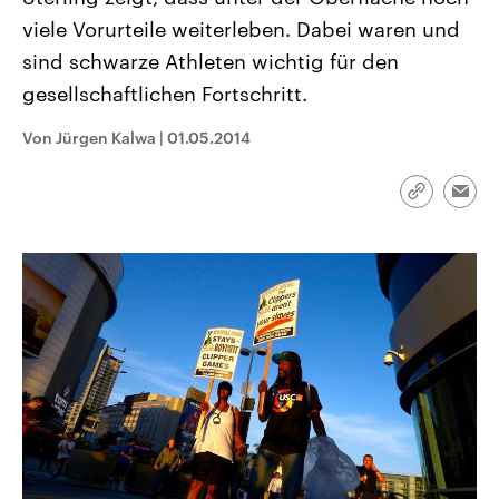
CDU, SPD und FDP regiert.-
aktuelle Weltgeschehen.
viele Vorurteile weiterleben. Dabei waren und
Umfragen, Prognosen,
Wahlprogramme, aktuelle Berichte
sind schwarze Athleten wichtig für den
Sendungen
Programm
Podcasts
und Hintergründe zu den Parteien
und Kandidaten der anstehenden
gesellschaftlichen Fortschritt.
Wahl.
Audio-Archiv
Von Jürgen Kalwa
|
01.05.2014
Link
Emai
kopieren/te