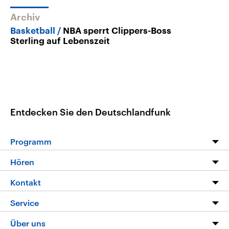
Archiv
Basketball
NBA sperrt Clippers-Boss
Sterling auf Lebenszeit
Entdecken Sie den Deutschlandfunk
Programm
Programm
Hören
Alle Sendungen
Livestream
Kontakt
Die Nachrichten
Audios
Hörerservice
Service
Nachrichtenleicht
Podcasts
Social Media
FAQ
Über uns
Neue Beiträge auf dlf.de
Deutschlandfunk App