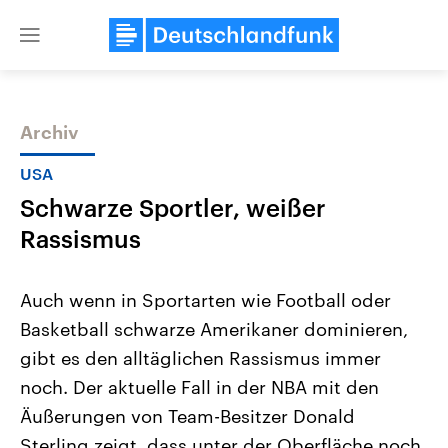
Close
menu
Archiv
Themen
USA
Schwarze Sportler, weißer
Rassismus
Auch wenn in Sportarten wie Football oder
Basketball schwarze Amerikaner dominieren,
Landtagswahl Sachsen-Anhalt
USA
gibt es den alltäglichen Rassismus immer
2026
Aktuelle Beiträge, Analys
Alle Informationen
Hintergründe
noch. Der aktuelle Fall in der NBA mit den
Sachsen-Anhalt wählt am 6.
Wirtschaftlich und militäri
September 2026 einen neuen
gehören die Vereinigten S
Äußerungen von Team-Besitzer Donald
Landtag. Seit 2021 wird das
den mächtigsten Ländern 
Sterling zeigt, dass unter der Oberfläche noch
Bundesland von einer Koalition aus
mit großem Einfluss auf d