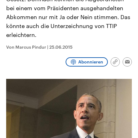
CDU, SPD und FDP regiert.-
aktuelle Weltgeschehen.
bei einem vom Präsidenten ausgehandelten
Umfragen, Prognosen,
Wahlprogramme, aktuelle Berichte
Abkommen nur mit Ja oder Nein stimmen. Das
Sendungen
Programm
Podcasts
und Hintergründe zu den Parteien
und Kandidaten der anstehenden
könnte auch die Unterzeichnung von TTIP
Wahl.
erleichtern.
Audio-Archiv
Von Marcus Pindur
|
25.06.2015
Abonnieren
Link
Emai
kopieren/te