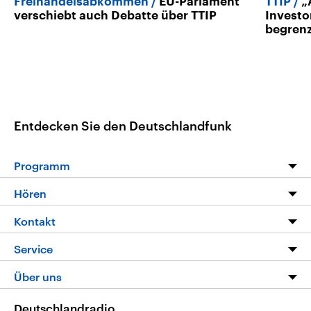
Freihandelsabkommen
EU-Parlament
TTIP
„
verschiebt auch Debatte über TTIP
Investo
begren
Entdecken Sie den Deutschlandfunk
Programm
Programm
Hören
Alle Sendungen
Livestream
Kontakt
Die Nachrichten
Audios
Hörerservice
Service
Nachrichtenleicht
Podcasts
Social Media
FAQ
Über uns
Neue Beiträge auf dlf.de
Deutschlandfunk App
Newsletter
Deutschlandradio
Themen-Schwerpunkte
Nachrichten App
Deutschlandradio