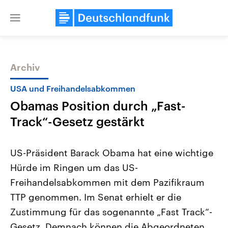
Close
menu
Archiv
Themen
USA und Freihandelsabkommen
Obamas Position durch „Fast-
Track“-Gesetz gestärkt
US-Präsident Barack Obama hat eine wichtige
Hürde im Ringen um das US-
Landtagswahl Sachsen-Anhalt
USA
Freihandelsabkommen mit dem Pazifikraum
2026
Aktuelle Beiträge, Analys
Alle Informationen
Hintergründe
TTP genommen. Im Senat erhielt er die
Sachsen-Anhalt wählt am 6.
Wirtschaftlich und militäri
September 2026 einen neuen
gehören die Vereinigten S
Zustimmung für das sogenannte „Fast Track“-
Landtag. Seit 2021 wird das
den mächtigsten Ländern 
Gesetz. Demnach können die Abgeordneten
Bundesland von einer Koalition aus
mit großem Einfluss auf d