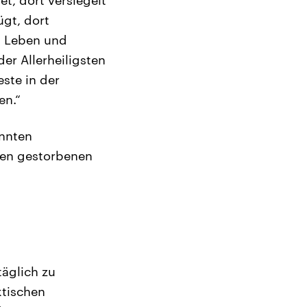
ügt, dort
n Leben und
der Allerheiligsten
ste in der
en.“
annten
den gestorbenen
täglich zu
tischen