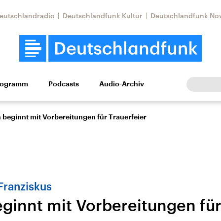
eutschlandradio
Deutschlandfunk Kultur
Deutschlandfunk No
rogramm
Podcasts
Audio-Archiv
Wirtschaft
Wissen
Kultur
Europa
Gesellschaf
 beginnt mit Vorbereitungen für Trauerfeier
Franziskus
eginnt mit Vorbereitungen fü
Nahostkonflikt
Iran
le Beiträge,
Aktuelle Lage und
Aktuelle Lage und