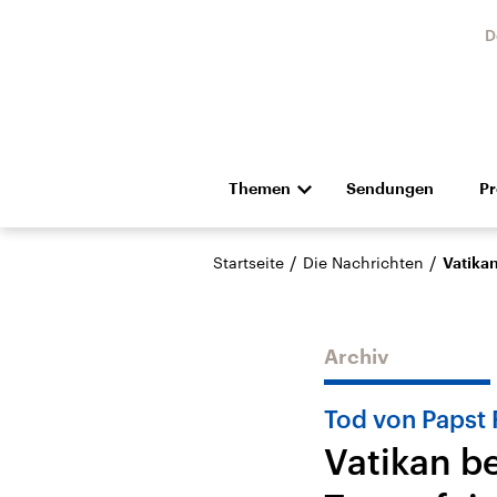
D
Themen
Sendungen
P
Die Nachrichten
Politik
/
/
Startseite
Die Nachrichten
Vatikan
Hörspiel und Feature
Musik
Archiv
Tod von Papst 
Vatikan b
Landtagswahl Sachsen-
USA
Anhalt 2026
Aktuel