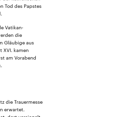
 den Tod des Papstes
.
e Vatikan-
werden die
hm Gläubige aus
kt XVI. kamen
Erst am Vorabend
.
tz die Trauermesse
n erwartet.
t, dort versiegelt