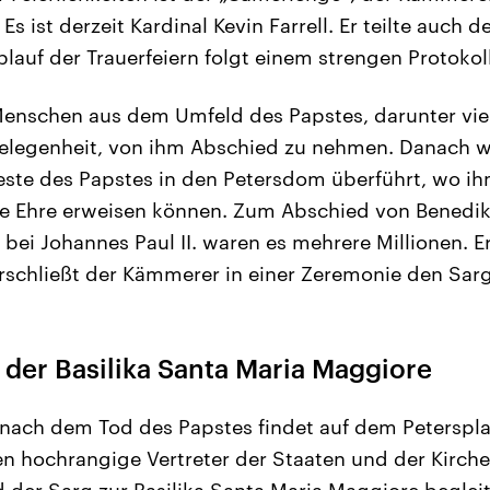
 Es ist derzeit Kardinal Kevin Farrell. Er teilte auch
 Ablauf der Trauerfeiern folgt einem strengen Protokoll
enschen aus dem Umfeld des Papstes, darunter viel
Gelegenheit, von ihm Abschied zu nehmen. Danach 
este des Papstes in den Petersdom überführt, wo i
tzte Ehre erweisen können. Zum Abschied von Benedi
bei Johannes Paul II. waren es mehrere Millionen. 
rschließt der Kämmerer in einer Zeremonie den Sarg
 der Basilika Santa Maria Maggiore
nach dem Tod des Papstes findet auf dem Peterspla
den hochrangige Vertreter der Staaten und der Kirche
 der Sarg zur Basilika Santa Maria Maggiore begleite