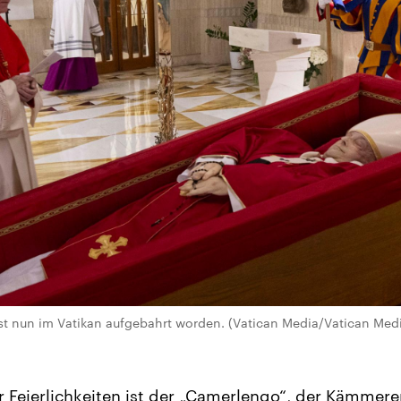
st nun im Vatikan aufgebahrt worden. (Vatican Media/Vatican Med
r Feierlichkeiten ist der „Camerlengo“, der Kämmere