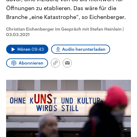
CDU, SPD und FDP regiert.-
aktuelle Weltgeschehen.
Öffnungen zu etablieren. Das wäre für die
Umfragen, Prognosen,
Wahlprogramme, aktuelle Berichte
Branche „eine Katastrophe“, so Eichenberger.
Sendungen
Programm
Podcasts
und Hintergründe zu den Parteien
und Kandidaten der anstehenden
Wahl.
Christian Eichenberger im Gespräch mit Stefan Heinlein
|
Audio-Archiv
03.03.2021
Hören
09:43
Audio herunterladen
Abonnieren
Link
Email
kopieren/teilen