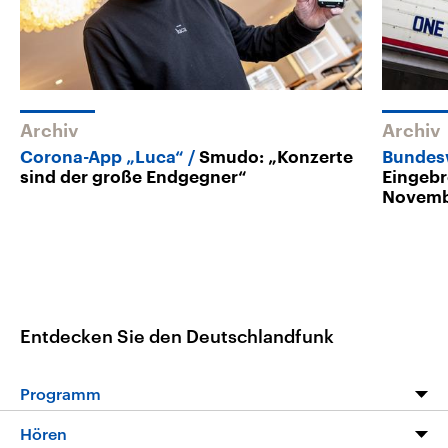
Archiv
Archiv
Corona-App „Luca“
Smudo: „Konzerte
Bundesw
sind der große Endgegner“
Eingeb
Novemb
Entdecken Sie den Deutschlandfunk
Programm
Programm
Hören