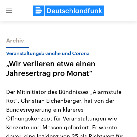
Close
menu
Archiv
Themen
Veranstaltungsbranche und Corona
„Wir verlieren etwa einen
Jahresertrag pro Monat“
Der Mitinitiator des Bündnisses „Alarmstufe
Rot“, Christian Eichenberger, hat von der
Landtagswahl Sachsen-Anhalt
USA
Bundesregierung ein klareres
2026
Aktuelle Beiträge, Analys
Alle Informationen
Hintergründe
Öffnungskonzept für Veranstaltungen wie
Sachsen-Anhalt wählt am 6.
Wirtschaftlich und militäri
September 2026 einen neuen
gehören die Vereinigten S
Konzerte und Messen gefordert. Er warnte
Landtag. Seit 2021 wird das
den mächtigsten Ländern 
davor, eine Inzidenz von 35 als Richtwert für
Bundesland von einer Koalition aus
mit großem Einfluss auf d