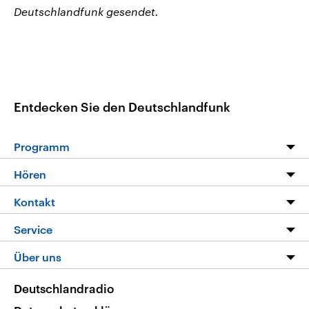
Deutschlandfunk gesendet.
Entdecken Sie den Deutschlandfunk
Programm
Programm
Hören
Alle Sendungen
Livestream
Kontakt
Die Nachrichten
Audios
Hörerservice
Service
Nachrichtenleicht
Podcasts
Social Media
FAQ
Über uns
Neue Beiträge auf dlf.de
Deutschlandfunk App
Newsletter
Deutschlandradio
Themen-Schwerpunkte
Nachrichten App
Deutschlandradio
Veranstaltungen
Presse
Frequenzen