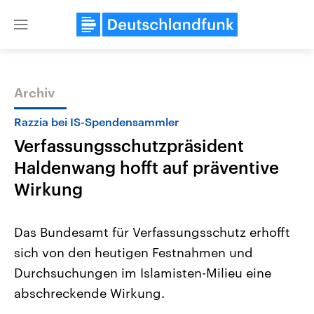
Close
menu
Archiv
Themen
Razzia bei IS-Spendensammler
Verfassungsschutzpräsident
Haldenwang hofft auf präventive
Wirkung
Das Bundesamt für Verfassungsschutz erhofft
Landtagswahl Sachsen-Anhalt
USA
sich von den heutigen Festnahmen und
2026
Aktuelle Beiträge, Analys
Alle Informationen
Hintergründe
Durchsuchungen im Islamisten-Milieu eine
Sachsen-Anhalt wählt am 6.
Wirtschaftlich und militäri
September 2026 einen neuen
gehören die Vereinigten S
abschreckende Wirkung.
Landtag. Seit 2021 wird das
den mächtigsten Ländern 
Bundesland von einer Koalition aus
mit großem Einfluss auf d