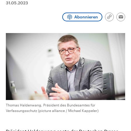
31.05.2023
CDU, SPD und FDP regiert.-
aktuelle Weltgeschehen.
Umfragen, Prognosen,
Wahlprogramme, aktuelle Berichte
Abonnieren
Sendungen
Programm
Podcasts
und Hintergründe zu den Parteien
Link
Emai
und Kandidaten der anstehenden
kopieren/te
Wahl.
Audio-Archiv
Thomas Haldenwang, Präsident des Bundesamtes für
Verfassungsschutz (picture alliance / Michael Kappeler)