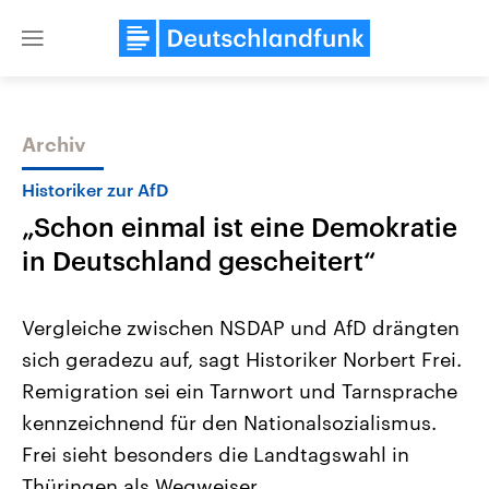
Close
menu
Archiv
Themen
Historiker zur AfD
„Schon einmal ist eine Demokratie
in Deutschland gescheitert“
Vergleiche zwischen NSDAP und AfD drängten
sich geradezu auf, sagt Historiker Norbert Frei.
Landtagswahl Sachsen-Anhalt
USA
Remigration sei ein Tarnwort und Tarnsprache
2026
Aktuelle Beiträge, Analys
Alle Informationen
Hintergründe
kennzeichnend für den Nationalsozialismus.
Sachsen-Anhalt wählt am 6.
Wirtschaftlich und militäri
September 2026 einen neuen
gehören die Vereinigten S
Frei sieht besonders die Landtagswahl in
Landtag. Seit 2021 wird das
den mächtigsten Ländern 
Thüringen als Wegweiser.
Bundesland von einer Koalition aus
mit großem Einfluss auf d