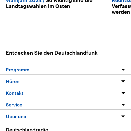
Wahljahr 2024
So wichtig sind die
Rechts
Landtagswahlen im Osten
Verfass
werden
Entdecken Sie den Deutschlandfunk
Programm
Programm
Hören
Alle Sendungen
Livestream
Kontakt
Die Nachrichten
Audios
Hörerservice
Service
Nachrichtenleicht
Podcasts
Social Media
FAQ
Über uns
Neue Beiträge auf dlf.de
Deutschlandfunk App
Newsletter
Deutschlandradio
Themen-Schwerpunkte
Nachrichten App
Deutschlandradio