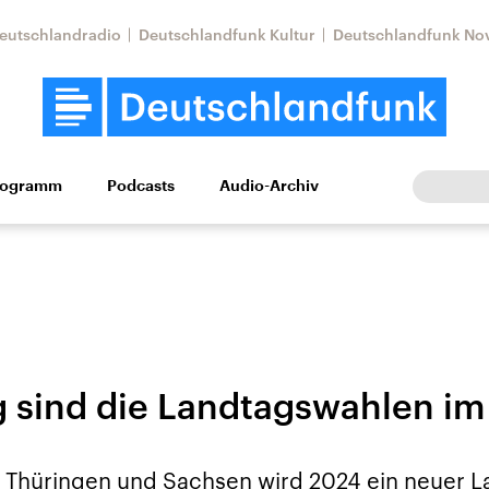
eutschlandradio
Deutschlandfunk Kultur
Deutschlandfunk No
rogramm
Podcasts
Audio-Archiv
Wirtschaft
Wissen
Kultur
Europa
Gesellschaf
g sind die Landtagswahlen i
Nahostkonflikt
Iran
le Beiträge,
Aktuelle Lage und
Aktuelle Lage und
 Thüringen und Sachsen wird 2024 ein neuer L