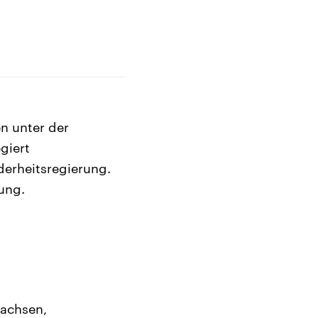
n unter der
giert
derheitsregierung.
ung.
Sachsen,