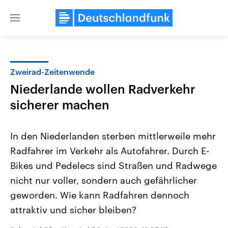
Close
menu
Zweirad-Zeitenwende
Themen
Niederlande wollen Radverkehr
sicherer machen
In den Niederlanden sterben mittlerweile mehr
Radfahrer im Verkehr als Autofahrer. Durch E-
Bikes und Pedelecs sind Straßen und Radwege
Landtagswahl Sachsen-Anhalt
USA
nicht nur voller, sondern auch gefährlicher
2026
Aktuelle Beiträge, Analys
geworden. Wie kann Radfahren dennoch
Alle Informationen
Hintergründe
Sachsen-Anhalt wählt am 6.
Wirtschaftlich und militäri
attraktiv und sicher bleiben?
September 2026 einen neuen
gehören die Vereinigten S
Landtag. Seit 2021 wird das
den mächtigsten Ländern 
Bundesland von einer Koalition aus
mit großem Einfluss auf d