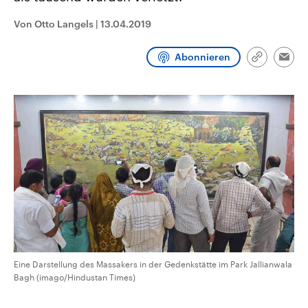
CDU, SPD und FDP regiert.-
aktuelle Weltgeschehen.
Umfragen, Prognosen,
Von Otto Langels
|
13.04.2019
Wahlprogramme, aktuelle Berichte
Sendungen
Programm
Podcasts
und Hintergründe zu den Parteien
und Kandidaten der anstehenden
Abonnieren
Link
Wahl.
Emai
kopieren/te
Audio-Archiv
Eine Darstellung des Massakers in der Gedenkstätte im Park Jallianwala
Bagh (imago/Hindustan Times)