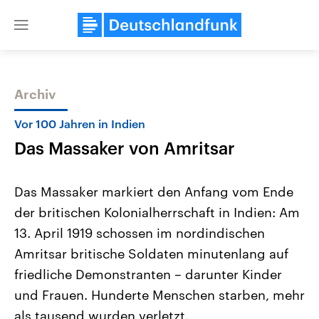
Close
menu
Archiv
Themen
Vor 100 Jahren in Indien
Das Massaker von Amritsar
Das Massaker markiert den Anfang vom Ende
der britischen Kolonialherrschaft in Indien: Am
13. April 1919 schossen im nordindischen
Landtagswahl Sachsen-Anhalt
USA
Amritsar britische Soldaten minutenlang auf
2026
Aktuelle Beiträge, Analys
Alle Informationen
friedliche Demonstranten – darunter Kinder
Hintergründe
Sachsen-Anhalt wählt am 6.
Wirtschaftlich und militäri
und Frauen. Hunderte Menschen starben, mehr
September 2026 einen neuen
gehören die Vereinigten S
Landtag. Seit 2021 wird das
den mächtigsten Ländern 
als tausend wurden verletzt.
Bundesland von einer Koalition aus
mit großem Einfluss auf d