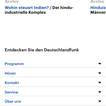
Archiv
Archiv
Wohin steuert Indien?
Der hindu-
Hindui
industrielle Komplex
Männer
Entdecken Sie den Deutschlandfunk
Programm
Programm
Hören
Alle Sendungen
Livestream
Kontakt
Die Nachrichten
Audios
Hörerservice
Service
Nachrichtenleicht
Podcasts
Social Media
FAQ
Über uns
Neue Beiträge auf dlf.de
Deutschlandfunk App