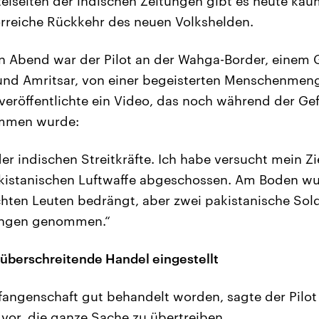
itelseiten der indischen Zeitungen gibt es heute ka
orreiche Rückkehr des neuen Volkshelden.
n Abend war der Pilot an der Wahga-Border, einem
und Amritsar, von einer begeisterten Menschenme
veröffentlichte ein Video, das noch während der Ge
ommen wurde:
 der indischen Streitkräfte. Ich habe versucht mein Z
kistanischen Luftwaffe abgeschossen. Am Boden wu
chten Leuten bedrängt, aber zwei pakistanische So
angen genommen.“
züberschreitende Handel eingestellt
Gefangenschaft gut behandelt worden, sagte der Pilot
vor, die ganze Sache zu übertreiben.