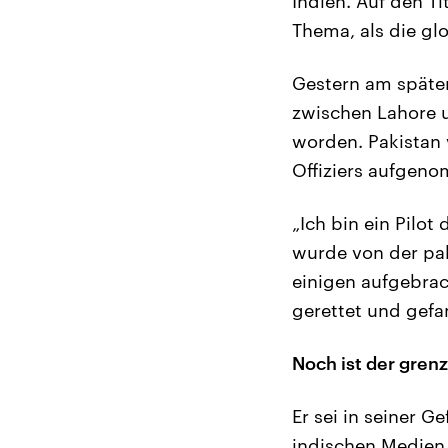
Indien. Auf den T
Thema, als die gl
Gestern am späte
zwischen Lahore 
worden. Pakistan 
Offiziers aufgen
„Ich bin ein Pilot
wurde von der pa
einigen aufgebra
gerettet und gef
Noch ist der gren
Er sei in seiner 
indischen Medien 