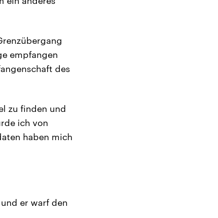
um ein anderes
 Grenzübergang
nge empfangen
fangenschaft des
iel zu finden und
rde ich von
ldaten haben mich
 und er warf den