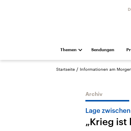
D
Themen
Sendungen
P
Die Nachrichten
Politik
/
Startseite
Informationen am Morge
Hörspiel und Feature
Musik
Archiv
Lage zwischen 
„Krieg ist
Landtagswahl Sachsen-
USA
Anhalt 2026
Aktuel