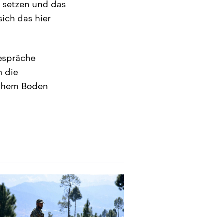
u setzen und das
ich das hier
espräche
n die
schem Boden