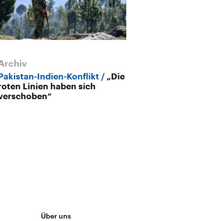
Archiv
Archiv
Pakistan-Indien-Konflikt
„Die
Der Konflikt z
roten Linien haben sich
und Pakistan
verschoben“
ewiger Feinds
Über uns