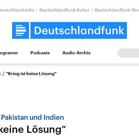
eutschlandradio
Deutschlandfunk Kultur
Deutschlandfunk No
rogramm
Podcasts
Audio-Archiv
Wirtschaft
Wissen
Kultur
Europa
Gesellschaf
/
n
"Krieg ist keine Lösung"
Pakistan und Indien
 keine Lösung“
Nahostkonflikt
Iran
le Beiträge,
Aktuelle Lage und
Aktuelle Lage und