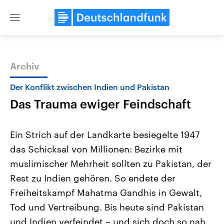
Close
menu
Archiv
Themen
Der Konflikt zwischen Indien und Pakistan
Das Trauma ewiger Feindschaft
Ein Strich auf der Landkarte besiegelte 1947
das Schicksal von Millionen: Bezirke mit
muslimischer Mehrheit sollten zu Pakistan, der
Landtagswahl Sachsen-Anhalt
USA
Rest zu Indien gehören. So endete der
2026
Aktuelle Beiträge, Analys
Alle Informationen
Freiheitskampf Mahatma Gandhis in Gewalt,
Hintergründe
Sachsen-Anhalt wählt am 6.
Wirtschaftlich und militäri
Tod und Vertreibung. Bis heute sind Pakistan
September 2026 einen neuen
gehören die Vereinigten S
Landtag. Seit 2021 wird das
den mächtigsten Ländern 
und Indien verfeindet – und sich doch so nah.
Bundesland von einer Koalition aus
mit großem Einfluss auf d