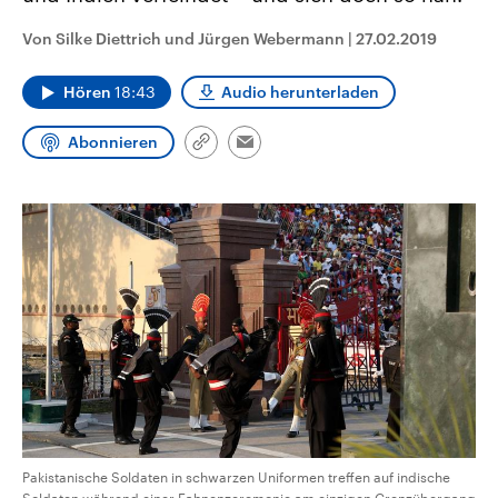
CDU, SPD und FDP regiert.-
aktuelle Weltgeschehen.
Umfragen, Prognosen,
Von Silke Diettrich und Jürgen Webermann
|
27.02.2019
Wahlprogramme, aktuelle Berichte
Sendungen
Programm
Podcasts
und Hintergründe zu den Parteien
und Kandidaten der anstehenden
Hören
18:43
Audio herunterladen
Wahl.
Audio-Archiv
Abonnieren
Link
Email
kopieren/teilen
Pakistanische Soldaten in schwarzen Uniformen treffen auf indische