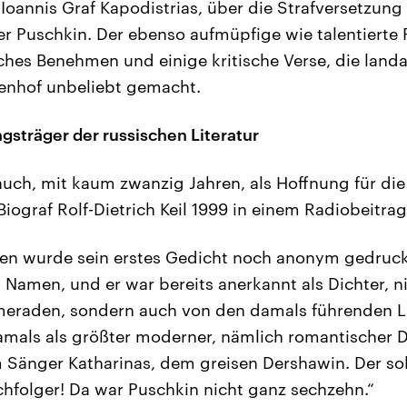
Ioannis Graf Kapodistrias, über die Strafversetzung
r Puschkin. Der ebenso aufmüpfige wie talentierte P
hes Benehmen und einige kritische Verse, die land
enhof unbeliebt gemacht.
gsträger der russischen Literatur
uch, mit kaum zwanzig Jahren, als Hoffnung für die 
 Biograf Rolf-Dietrich Keil 1999 in einem Radiobeitrag
ren wurde sein erstes Gedicht noch anonym gedruck
 Namen, und er war bereits anerkannt als Dichter, n
meraden, sondern auch von den damals führenden Li
mals als größter moderner, nämlich romantischer D
 Sänger Katharinas, dem greisen Dershawin. Der so
hfolger! Da war Puschkin nicht ganz sechzehn.“