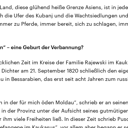
Land, diese glühend heiße Grenze Asiens, ist in jed
sah die Ufer des Kubanj und die Wachtsiedlungen u
mmer zu Pferde, immer bereit, sich zu schlagen, im
n“ – eine Geburt der Verbannung?
cklichen Zeit im Kreise der Familie Rajewski im Kau
r Dichter am 21. September 1820 schließlich den eige
au in Bessarabien, das erst seit acht Jahren zum rus
ein in der für mich öden Moldau“, schrieb er an sein
r in der Provinz unter der Aufsicht seines gutmütig
 ihm viele Freiheiten ließ. In dieser Zeit schrieb P
fangene im Kaukasus“, vor allem aber begann er se