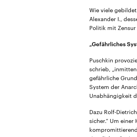
Wie viele gebilde
Alexander I., dess
Politik mit Zensu
„Gefährliches Sy
Puschkin provozie
schrieb, „inmitte
gefährliche Grund
System der Anarch
Unabhängigkeit de
Dazu Rolf-Dietrich
sicher.“ Um eine
kompromittierende