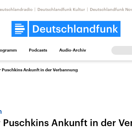
eutschlandradio
Deutschlandfunk Kultur
Deutschlandfunk No
rogramm
Podcasts
Audio-Archiv
Wirtschaft
Wissen
Kultur
Europa
Gesellschaf
 Puschkins Ankunft in der Verbannung
n
 Puschkins Ankunft in der V
Nahostkonflikt
Iran
le Beiträge,
Aktuelle Lage und
Aktuelle Lage und