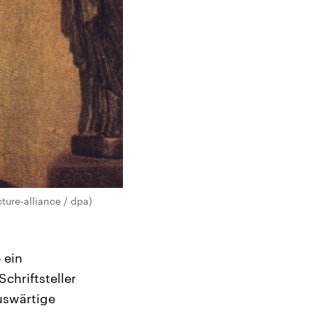
ture-alliance / dpa)
 ein
chriftsteller
auswärtige