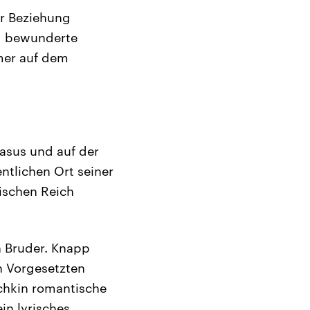
er Beziehung
nd bewunderte
mer auf dem
kasus und auf der
ntlichen Ort seiner
sischen Reich
en Bruder. Knapp
en Vorgesetzten
uschkin romantische
in lyrisches