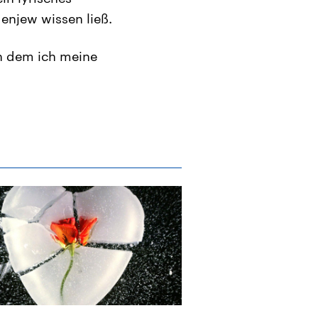
enjew wissen ließ.
in dem ich meine
Archiv
Russische Lie