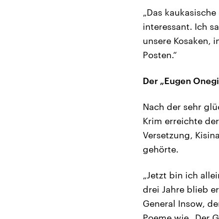
„Das kaukasische 
interessant. Ich 
unsere Kosaken, i
Posten.“
Der „Eugen Onegi
Nach der sehr glü
Krim erreichte de
Versetzung, Kisin
gehörte.
„Jetzt bin ich all
drei Jahre blieb e
General Insow, der
Poeme wie „Der Ge