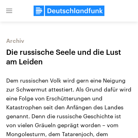
Close
menu
Archiv
Themen
Die russische Seele und die Lust
am Leiden
Dem russischen Volk wird gern eine Neigung
zur Schwermut attestiert. Als Grund dafür wird
eine Folge von Erschütterungen und
Katastrophen seit den Anfängen des Landes
Landtagswahl Sachsen-Anhalt
USA
2026
Aktuelle Beiträge, Analys
genannt. Denn die russische Geschichte ist
Alle Informationen
Hintergründe
Sachsen-Anhalt wählt am 6.
Wirtschaftlich und militäri
von vielen Gräueln geprägt worden – vom
September 2026 einen neuen
gehören die Vereinigten S
Landtag. Seit 2021 wird das
den mächtigsten Ländern 
Mongolesturm, dem Tatarenjoch, dem
Bundesland von einer Koalition aus
mit großem Einfluss auf d