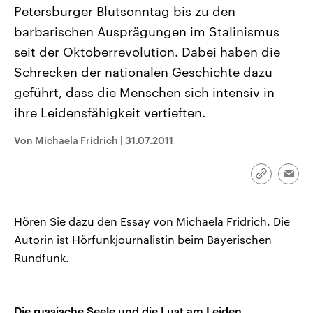
CDU, SPD und FDP regiert.-
aktuelle Weltgeschehen.
Petersburger Blutsonntag bis zu den
Umfragen, Prognosen,
barbarischen Ausprägungen im Stalinismus
Wahlprogramme, aktuelle Berichte
Sendungen
Programm
Podcasts
und Hintergründe zu den Parteien
seit der Oktoberrevolution. Dabei haben die
und Kandidaten der anstehenden
Wahl.
Schrecken der nationalen Geschichte dazu
Audio-Archiv
geführt, dass die Menschen sich intensiv in
ihre Leidensfähigkeit vertieften.
Von Michaela Fridrich
|
31.07.2011
Link
Emai
kopieren/te
Hören Sie dazu den Essay von Michaela Fridrich. Die
Autorin ist Hörfunkjournalistin beim Bayerischen
Rundfunk.
Die russische Seele und die Lust am Leiden