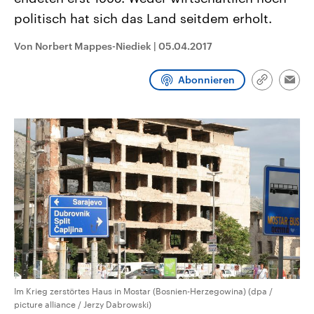
aktuelle Weltgeschehen.
Diese wird wie die Hisboll
politisch hat sich das Land seitdem erholt.
Libanon vom Iran unterstüt
Sendungen
Programm
Podcasts
Von Norbert Mappes-Niediek
|
05.04.2017
Audio-Archiv
Abonnieren
Link
Emai
kopieren/te
Im Krieg zerstörtes Haus in Mostar (Bosnien-Herzegowina) (dpa /
picture alliance / Jerzy Dabrowski)