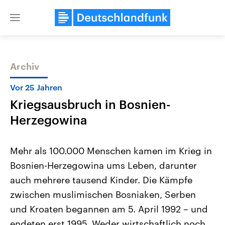
Close
menu
Archiv
Themen
Vor 25 Jahren
Kriegsausbruch in Bosnien-
Herzegowina
Mehr als 100.000 Menschen kamen im Krieg in
Bosnien-Herzegowina ums Leben, darunter
USA
Nahostkonflikt
auch mehrere tausend Kinder. Die Kämpfe
Aktuelle Beiträge, Analysen und
Aktuelle Lage und Hinter
Der Überfall der palästine
Hintergründe
zwischen muslimischen Bosniaken, Serben
Wirtschaftlich und militärisch
Terrororganisation Hamas
gehören die Vereinigten Staaten zu
Oktober 2023 auf Israel ha
und Kroaten begannen am 5. April 1992 – und
den mächtigsten Ländern der Erde,
Region wieder die Gewalt 
endeten erst 1995. Weder wirtschaftlich noch
mit großem Einfluss auf das
Israel möchte die Hamas z