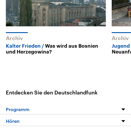
Archiv
Archiv
Kalter Frieden
Was wird aus Bosnien
Jugend 
und Herzegowina?
Neuanf
Entdecken Sie den Deutschlandfunk
Programm
Programm
Hören
Alle Sendungen
Livestream