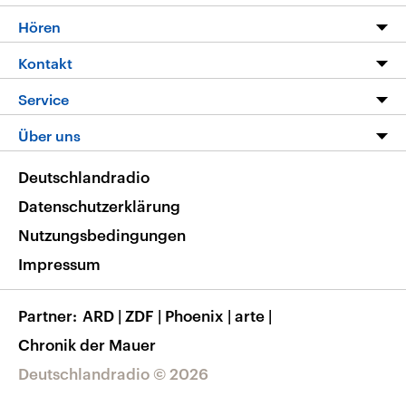
Programm
Hören
Alle Sendungen
Livestream
Kontakt
Die Nachrichten
Audios
Hörerservice
Service
Nachrichtenleicht
Podcasts
Social Media
FAQ
Über uns
Neue Beiträge auf dlf.de
Deutschlandfunk App
Newsletter
Deutschlandradio
Themen-Schwerpunkte
Nachrichten App
Deutschlandradio
Veranstaltungen
Presse
Frequenzen
Datenschutzerklärung
Musikliste
Ausbildung und Karriere
Nutzungsbedingungen
RSS
Transparenz
Impressum
Korrekturen
Barrierefreiheit
Partner
ARD
|
ZDF
|
Phoenix
|
arte
|
Chronik der Mauer
Deutschlandradio © 2026