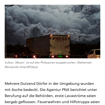
CDU, SPD und FDP regiert.-
aktuelle Weltgeschehen.
Umfragen, Prognosen,
Wahlprogramme, aktuelle Berichte
Sendungen
Programm
Podcasts
und Hintergründe zu den Parteien
und Kandidaten der anstehenden
Wahl.
Audio-Archiv
Vulkan „Mayon“ ist auf den Philippinen ausgebrochen. (Nehemiah
Manzanilla Sitiar/AP/dpa)
Mehrere Dutzend Dörfer in der Umgebung wurden
mit Asche bedeckt. Die Agentur PNA berichtet unter
Berufung auf die Behörden, erste Lavaströme seien
bergab geflossen. Feuerwehren und Hilfstrupps seien