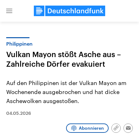
Close
menu
Philippinen
Themen
Vulkan Mayon stößt Asche aus –
Zahlreiche Dörfer evakuiert
Auf den Philippinen ist der Vulkan Mayon am
Wochenende ausgebrochen und hat dicke
Aschewolken ausgestoßen.
Landtagswahl Sachsen-Anhalt
USA
04.05.2026
2026
Aktuelle Beiträge, Analys
Alle Informationen
Hintergründe
Sachsen-Anhalt wählt am 6.
Wirtschaftlich und militäri
September 2026 einen neuen
gehören die Vereinigten S
Abonnieren
Link
Emai
Landtag. Seit 2021 wird das
den mächtigsten Ländern 
kopieren/te
Bundesland von einer Koalition aus
mit großem Einfluss auf d