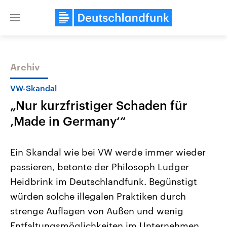
Close
menu
Archiv
Themen
VW-Skandal
„Nur kurzfristiger Schaden für
‚Made in Germany‘“
Ein Skandal wie bei VW werde immer wieder
passieren, betonte der Philosoph Ludger
Landtagswahl Sachsen-Anhalt
USA
Heidbrink im Deutschlandfunk. Begünstigt
2026
Aktuelle Beiträge, Analys
Alle Informationen
Hintergründe
würden solche illegalen Praktiken durch
Sachsen-Anhalt wählt am 6.
Wirtschaftlich und militäri
September 2026 einen neuen
gehören die Vereinigten S
strenge Auflagen von Außen und wenig
Landtag. Seit 2021 wird das
den mächtigsten Ländern 
Entfaltungsmöglichkeiten im Unternehmen.
Bundesland von einer Koalition aus
mit großem Einfluss auf d