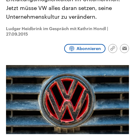
CDU, SPD und FDP regiert.-
aktuelle Weltgeschehen.
Jetzt müsse VW alles daran setzen, seine
Umfragen, Prognosen,
Wahlprogramme, aktuelle Berichte
Unternehmenskultur zu verändern.
Sendungen
Programm
Podcasts
und Hintergründe zu den Parteien
und Kandidaten der anstehenden
Wahl.
Ludger Heidbrink im Gespräch mit Kathrin Hondl
|
Audio-Archiv
27.09.2015
Abonnieren
Link
Emai
kopieren/te