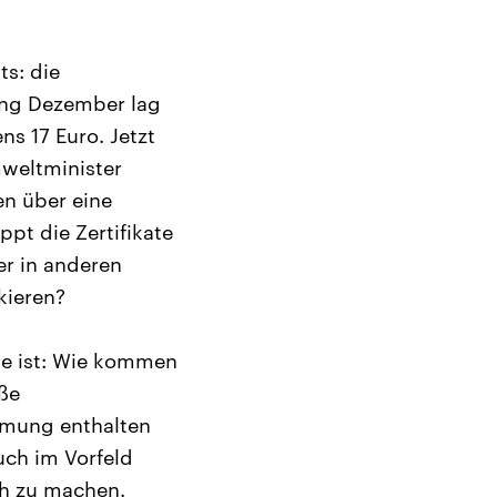
ts: die
fang Dezember lag
ns 17 Euro. Jetzt
mweltminister
n über eine
pt die Zertifikate
er in anderen
kieren?
age ist: Wie kommen
ße
mmung enthalten
uch im Vorfeld
ch zu machen.