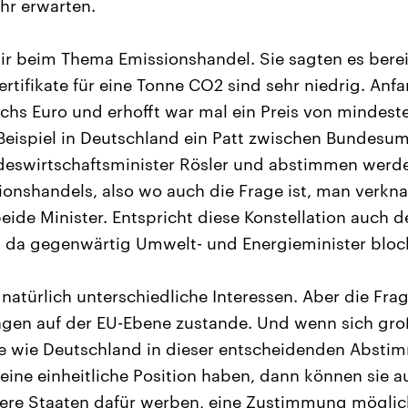
hr erwarten.
ir beim Thema Emissionshandel. Sie sagten es berei
tifikate für eine Tonne CO2 sind sehr niedrig. An
echs Euro und erhofft war mal ein Preis von mindeste
Beispiel in Deutschland ein Patt zwischen Bundesu
deswirtschaftsminister Rösler und abstimmen werde
onshandels, also wo auch die Frage ist, man verknap
eide Minister. Entspricht diese Konstellation auch d
h da gegenwärtig Umwelt- und Energieminister bloc
 natürlich unterschiedliche Interessen. Aber die Fr
ngen auf der EU-Ebene zustande. Und wenn sich gro
e wie Deutschland in dieser entscheidenden Absti
keine einheitliche Position haben, dann können sie a
ndere Staaten dafür werben, eine Zustimmung mögli