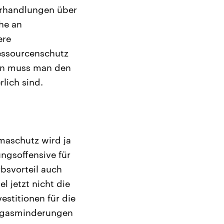
erhandlungen über
ihe an
ere
essourcenschutz
ann muss man den
lich sind.
maschutz wird ja
ngsoffensive für
bsvorteil auch
 jetzt nicht die
estitionen für die
usgasminderungen