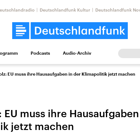
eutschlandradio
Deutschlandfunk Kultur
Deutschlandfunk No
rogramm
Podcasts
Audio-Archiv
Wirtschaft
Wissen
Kultur
Europa
Gesellschaf
z: EU muss ihre Hausaufgaben in der Klimapolitik jetzt machen
 EU muss ihre Hausaufgaben 
tik jetzt machen
Nahostkonflikt
Iran
le Beiträge,
Aktuelle Lage und
Aktuelle Lage und