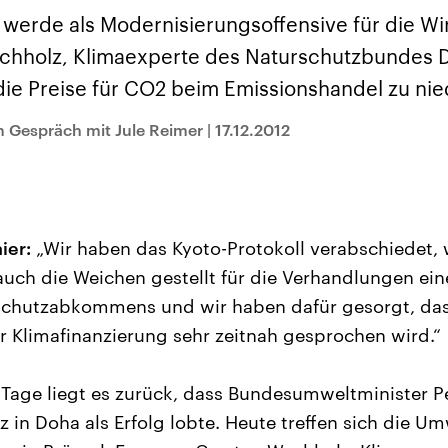
sen und
Hintergründe
Hintergründe
Der Überfall der
Der Iran – seit der
rgründe
 werde als Modernisierungsoffensive für die Wi
haftlich und
palästinensischen
Islamischen Revolu
risch gehören die
Terrororganisation
1979 auch Islamisc
chholz, Klimaexperte des Naturschutzbundes 
igten Staaten zu
Hamas im Oktober 2023
Republik Iran – ist e
ächtigsten
auf Israel hat in der
von einem
die Preise für CO2 beim Emissionshandel zu nie
n der Erde, mit
Region wieder die
Religionsführer auto
 Einfluss auf das
Gewalt entfacht. Israel
regierter Staat im 
 Gespräch mit Jule Reimer
|
17.12.2012
le Weltgeschehen.
möchte die Hamas
Osten. Eine Feindsc
zerstören. Diese wird wie
zu Israel und zu de
die Hisbollah im Libanon
ist fest in der
vom Iran unterstützt.
Staatsideologie
verankert.
ier:
„Wir haben das Kyoto-Protokoll verabschiedet, 
 auch die Weichen gestellt für die Verhandlungen ei
schutzabkommens und wir haben dafür gesorgt, das
r Klimafinanzierung sehr zeitnah gesprochen wird.“
Tage liegt es zurück, dass Bundesumweltminister Pe
 in Doha als Erfolg lobte. Heute treffen sich die Um