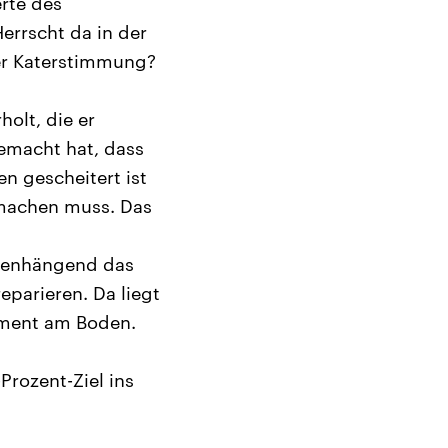
rte des
errscht da in der
er Katerstimmung?
olt, die er
emacht hat, dass
n gescheitert ist
t machen muss. Das
menhängend das
eparieren. Da liegt
oment am Boden.
rozent-Ziel ins