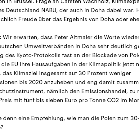
n in Brüssel. Frage an Carsten Wachholz, Klimaexpe
 Deutschland NABU, der auch in Doha dabei war: H
ächlich Freude über das Ergebnis von Doha oder eh
:
Wir erwarten, dass Peter Altmaier die Worte wiederh
utschen Umweltverbänden in Doha sehr deutlich g
g des Kyoto-Protokolls fast an der Blockade von Pole
 die EU ihre Hausaufgaben in der Klimapolitik jetz
n, das Klimaziel insgesamt auf 30 Prozent weniger
ssionen bis 2020 anzuheben und eng damit zusam
chutzinstrument, nämlich den Emissionshandel, zu r
Preis mit fünf bis sieben Euro pro Tonne CO2 im M
 denn eine Empfehlung, wie man die Polen zum 30-P
e?