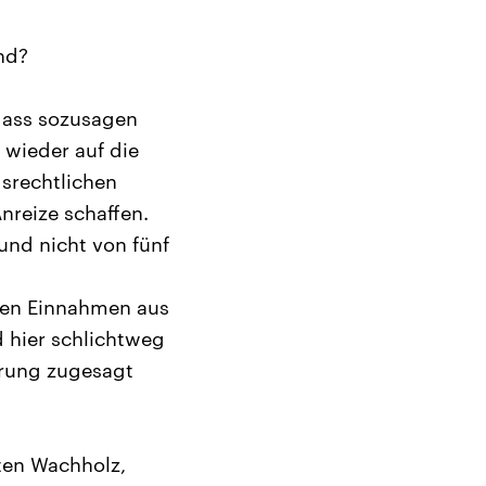
nd?
 dass sozusagen
 wieder auf die
gsrechtlichen
nreize schaffen.
und nicht von fünf
 den Einnahmen aus
 hier schlichtweg
ierung zugesagt
ten Wachholz,