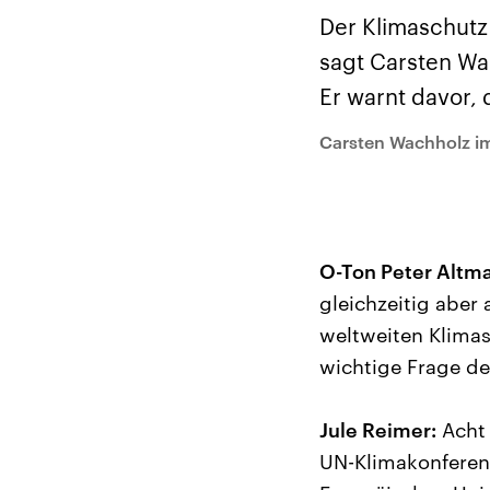
Alle Informationen
Analy
Sachsen-Anhalt wählt
Hinte
Der Klimaschutz
am 6. September 2026
Wirtsc
einen neuen Landtag.
militä
sagt Carsten Wa
Seit 2021 wird das
Verein
Bundesland von einer
den m
Er warnt davor, 
Koalition aus CDU, SPD
Länder
und FDP regiert.-
großem
Carsten Wachholz im
Umfragen, Prognosen,
aktuel
Wahlprogramme,
aktuelle Berichte und
Hintergründe zu den
Parteien und Kandidaten
der anstehenden Wahl.
O-Ton Peter Altma
gleichzeitig aber
weltweiten Klima
wichtige Frage de
Jule Reimer:
Acht 
UN-Klimakonferenz