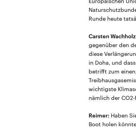
Europäischen Unio
Naturschutzbundes
Runde heute tats
Carsten Wachholz
gegenüber den de
diese Verlängerun
in Doha, und dass
betrifft zum eine
Treibhausgasemi
wichtigste Klimas
nämlich der CO2-
Reimer:
Haben Sie
Boot holen könnt