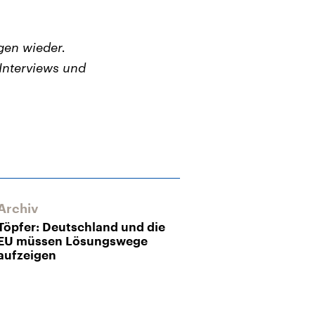
gen wieder.
Interviews und
Archiv
Archiv
Töpfer: Deutschland und die
Ehrgeiziges Pr
EU müssen Lösungswege
Veranstaltung
aufzeigen