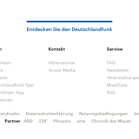
Entdecken Sie den Deutschlandfunk
n
Kontakt
Service
tream
Hörerservice
FAQ
os
Social Media
Newsletter
asts
Veranstaltunge
schlandfunk App
Musikliste
richten App
RSS
uenzen
landradio
Datenschutzerklärung
Nutzungsbedingungen
I
Partner
ARD
ZDF
Phoenix
arte
Chronik der Mauer