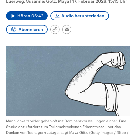
Luerweg, Susanne; Götz, Maya
|
17. Februar 2026, 15:15 Uhr
CDU, SPD und FDP regiert.-
aktuelle Weltgeschehen.
Umfragen, Prognosen,
Wahlprogramme, aktuelle Berichte
Hören
06:42
Audio herunterladen
Sendungen
Programm
Podcasts
und Hintergründe zu den Parteien
und Kandidaten der anstehenden
Wahl.
Abonnieren
Link
Email
Audio-Archiv
kopieren/teilen
Männlichkeitsbilder gehen oft mit Dominanzvorstellungen einher. Eine
Studie dazu fördert zum Teil erschreckende Erkenntnisse über das
Denken von Teenagern zutage, sagt Maya Götz. (Getty Images / fStop /