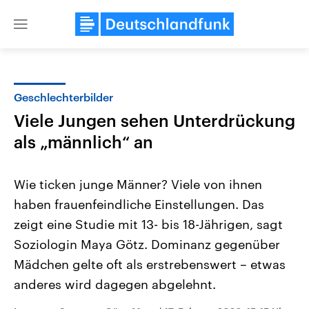
Close
menu
Geschlechterbilder
Themen
Viele Jungen sehen Unterdrückung
als „männlich“ an
Wie ticken junge Männer? Viele von ihnen
haben frauenfeindliche Einstellungen. Das
zeigt eine Studie mit 13- bis 18-Jährigen, sagt
Landtagswahl Sachsen-Anhalt
USA
Soziologin Maya Götz. Dominanz gegenüber
2026
Aktuelle Beiträge, Analys
Mädchen gelte oft als erstrebenswert – etwas
Alle Informationen
Hintergründe
Sachsen-Anhalt wählt am 6.
Wirtschaftlich und militäri
anderes wird dagegen abgelehnt.
September 2026 einen neuen
gehören die Vereinigten S
Landtag. Seit 2021 wird das
den mächtigsten Ländern 
Bundesland von einer Koalition aus
mit großem Einfluss auf d