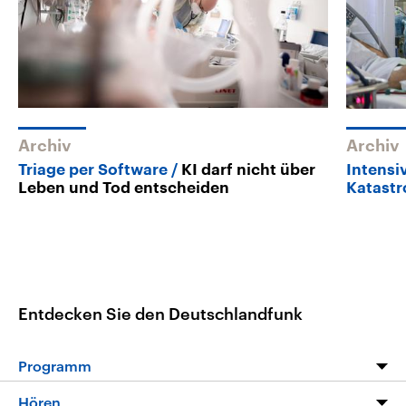
Archiv
Archiv
Triage per Software
KI darf nicht über
Intensi
Leben und Tod entscheiden
Katast
Entdecken Sie den Deutschlandfunk
Programm
Programm
Hören