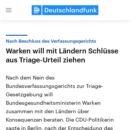
Close
menu
Nach Beschluss des Verfassungsgerichts
Themen
Warken will mit Ländern Schlüsse
aus Triage-Urteil ziehen
Nach dem Nein des
Bundesverfassungsgerichts zur Triage-
Gesetzgebung will
Landtagswahl Sachsen-Anhalt
USA
Bundesgesundheitsministerin Warken
2026
Aktuelle Beiträge, Analys
zusammen mit den Ländern über
Alle Informationen
Hintergründe
Sachsen-Anhalt wählt am 6.
Wirtschaftlich und militäri
Konsequenzen beraten. Die CDU-Politikerin
September 2026 einen neuen
gehören die Vereinigten S
Landtag. Seit 2021 wird das
den mächtigsten Ländern 
sagte in Berlin, nach der Entscheidung des
Bundesland von einer Koalition aus
mit großem Einfluss auf d