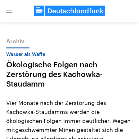
Close
menu
Archiv
Themen
Wasser als Waffe
Ökologische Folgen nach
Zerstörung des Kachowka-
Staudamm
Vier Monate nach der Zerstörung des
Landtagswahl Sachsen-Anhalt
USA
Kachowka-Staudamms werden die
2026
Aktuelle Beiträge, Analys
Alle Informationen
Hintergründe
ökologischen Folgen immer deutlicher. Wegen
Sachsen-Anhalt wählt am 6.
Wirtschaftlich und militäri
September 2026 einen neuen
gehören die Vereinigten S
mitgeschwemmter Minen gestaltet sich die
Landtag. Seit 2021 wird das
den mächtigsten Ländern 
Bundesland von einer Koalition aus
Erforschung allerdings als schwierig.
mit großem Einfluss auf d