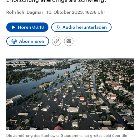
CDU, SPD und FDP regiert.-
aktuelle Weltgeschehen.
Umfragen, Prognosen,
Röhrlich, Dagmar
|
10. Oktober 2023, 16:36 Uhr
Wahlprogramme, aktuelle Berichte
Sendungen
Programm
Podcasts
und Hintergründe zu den Parteien
und Kandidaten der anstehenden
Hören
06:18
Audio herunterladen
Wahl.
Audio-Archiv
Abonnieren
Link
Email
kopieren/teilen
Die Zerstörung des Kachowka-Staudamms hat großes Leid über die