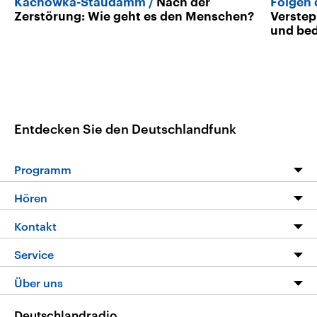
Kachowka-Staudamm
Nach der
Folgen
Zerstörung: Wie geht es den Menschen?
Verstep
und bed
Entdecken Sie den Deutschlandfunk
Programm
Programm
Hören
Alle Sendungen
Livestream
Kontakt
Die Nachrichten
Audios
Hörerservice
Service
Nachrichtenleicht
Podcasts
Social Media
FAQ
Über uns
Neue Beiträge auf dlf.de
Deutschlandfunk App
Newsletter
Deutschlandradio
Themen-Schwerpunkte
Nachrichten App
Deutschlandradio