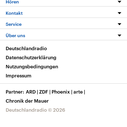
Hören
Alle Sendungen
Livestream
Kontakt
Die Nachrichten
Audios
Hörerservice
Service
Nachrichtenleicht
Podcasts
Social Media
FAQ
Über uns
Neue Beiträge auf dlf.de
Deutschlandfunk App
Newsletter
Deutschlandradio
Themen-Schwerpunkte
Nachrichten App
Deutschlandradio
Veranstaltungen
Presse
Frequenzen
Datenschutzerklärung
Musikliste
Ausbildung und Karriere
Nutzungsbedingungen
RSS
Transparenz
Impressum
Korrekturen
Barrierefreiheit
Partner
ARD
|
ZDF
|
Phoenix
|
arte
|
Chronik der Mauer
Deutschlandradio © 2026