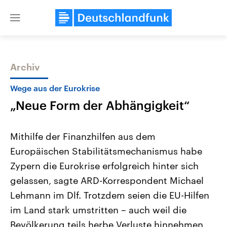
Close
menu
Archiv
Themen
Wege aus der Eurokrise
„Neue Form der Abhängigkeit“
Mithilfe der Finanzhilfen aus dem
Europäischen Stabilitätsmechanismus habe
Zypern die Eurokrise erfolgreich hinter sich
Landtagswahl Sachsen-Anhalt
USA
gelassen, sagte ARD-Korrespondent Michael
2026
Aktuelle Beiträge, Analys
Alle Informationen
Lehmann im Dlf. Trotzdem seien die EU-Hilfen
Hintergründe
Sachsen-Anhalt wählt am 6.
Wirtschaftlich und militäri
im Land stark umstritten – auch weil die
September 2026 einen neuen
gehören die Vereinigten S
Landtag. Seit 2021 wird das
den mächtigsten Ländern 
Bevölkerung teils herbe Verluste hinnehmen
Bundesland von einer Koalition aus
mit großem Einfluss auf d