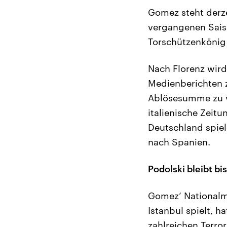
Gomez steht derze
vergangenen Saiso
Torschützenkönig 
Nach Florenz wird 
Medienberichten z
Ablösesumme zu ve
italienische Zeitu
Deutschland spie
nach Spanien.
Podolski bleibt bis
Gomez‘ Nationalma
Istanbul spielt, 
zahlreichen Terr