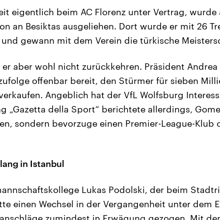
it eigentlich beim AC Florenz unter Vertrag, wurde 
n an Besiktas ausgeliehen. Dort wurde er mit 26 Tr
und gewann mit dem Verein die türkische Meistersc
er aber wohl nicht zurückkehren. Präsident Andrea D
ufolge offenbar bereit, den Stürmer für sieben Mill
rkaufen. Angeblich hat der VfL Wolfsburg Interesse 
ng „Gazetta della Sport“ berichtete allerdings, Gome
len, sondern bevorzuge einen Premier-League-Klub 
lang in Istanbul
nnschaftskollege Lukas Podolski, der beim Stadtri
hatte einen Wechsel in der Vergangenheit unter dem 
oranschläge zumindest in Erwägung gezogen. Mit de