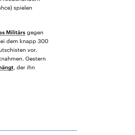
ahce) spielen
s Militärs
gegen
bei dem knapp 300
tschisten vor.
stnahmen. Gestern
hängt
, der ihn