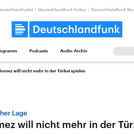
eutschlandradio
Deutschlandfunk Kultur
Deutschlandfunk No
rogramm
Podcasts
Audio-Archiv
Wirtschaft
Wissen
Kultur
Europa
Gesellschaf
omez will nicht mehr in der Türkei spielen
cher Lage
ez will nicht mehr in der Tür
Nahostkonflikt
Iran
le Beiträge,
Aktuelle Lage und
Aktuelle Lage und