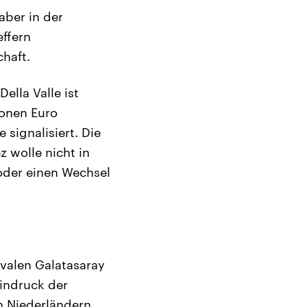
aber in der
effern
haft.
ella Valle ist
ionen Euro
signalisiert. Die
z wolle nicht in
oder einen Wechsel
valen Galatasaray
Eindruck der
n Niederländern