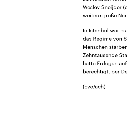
Wesley Sneijder (
weitere große Nam
In Istanbul war e
das Regime von S
Menschen starben
Zehntausende Sta
hatte Erdogan a
berechtigt, per De
(cvo/ach)