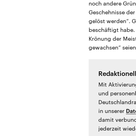
noch andere Gründ
Geschehnisse der l
gelöst werden“. G
beschäftigt habe.
Krönung der Meist
gewachsen“ seien.
Redaktionel
Mit Aktivierun
und personenb
Deutschlandrad
in unserer
Dat
damit verbund
jederzeit wied