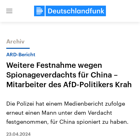
Close
menu
Archiv
Themen
ARD-Bericht
Weitere Festnahme wegen
Spionageverdachts für China –
Mitarbeiter des AfD-Politikers Krah
Die Polizei hat einem Medienbericht zufolge
Landtagswahl Sachsen-Anhalt
USA
erneut einen Mann unter dem Verdacht
2026
Aktuelle Beiträge, Analys
Alle Informationen
Hintergründe
festgenommen, für China spioniert zu haben.
Sachsen-Anhalt wählt am 6.
Wirtschaftlich und militäri
September 2026 einen neuen
gehören die Vereinigten S
Landtag. Seit 2021 wird das
23.04.2024
den mächtigsten Ländern 
Bundesland von einer Koalition aus
mit großem Einfluss auf d