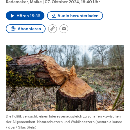
Rademaker, Maike
|
07. Oktober 2024, 18:40 Uhr
CDU, SPD und FDP regiert.-
aktuelle Weltgeschehen.
Umfragen, Prognosen,
Wahlprogramme, aktuelle Berichte
Hören
18:56
Audio herunterladen
Sendungen
Programm
Podcasts
und Hintergründe zu den Parteien
und Kandidaten der anstehenden
Wahl.
Abonnieren
Link
Email
Audio-Archiv
kopieren/teilen
Die Politik versucht, einen Interessenausgleich zu schaffen – zwischen
der Allgemeinheit, Naturschützern und Waldbesitzern (picture alliance
/ dpa / Silas Stein)