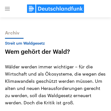
Close
menu
Archiv
Themen
Streit um Waldgesetz
Wem gehört der Wald?
Wälder werden immer wichtiger – für die
Wirtschaft und als Ökosysteme, die wegen des
Klimawandels geschützt werden müssen. Um
Landtagswahl Sachsen-Anhalt
USA
alten und neuen Herausforderungen gerecht
2026
Aktuelle Beiträge, Analys
Alle Informationen
zu werden, soll das Waldgesetz erneuert
Hintergründe
Sachsen-Anhalt wählt am 6.
Wirtschaftlich und militäri
werden. Doch die Kritik ist groß.
September 2026 einen neuen
gehören die Vereinigten S
Landtag. Seit 2021 wird das
den mächtigsten Ländern 
Bundesland von einer Koalition aus
mit großem Einfluss auf d