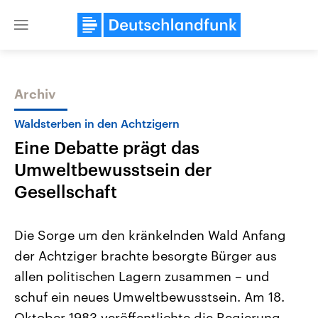
Close
menu
Archiv
Themen
Waldsterben in den Achtzigern
Eine Debatte prägt das
Umweltbewusstsein der
Gesellschaft
Die Sorge um den kränkelnden Wald Anfang
Landtagswahl Sachsen-Anhalt
USA
der Achtziger brachte besorgte Bürger aus
2026
Aktuelle Beiträge, Analys
Alle Informationen
Hintergründe
allen politischen Lagern zusammen – und
Sachsen-Anhalt wählt am 6.
Wirtschaftlich und militäri
September 2026 einen neuen
gehören die Vereinigten S
schuf ein neues Umweltbewusstsein. Am 18.
Landtag. Seit 2021 wird das
den mächtigsten Ländern 
Bundesland von einer Koalition aus
Oktober 1983 veröffentlichte die Regierung
mit großem Einfluss auf d