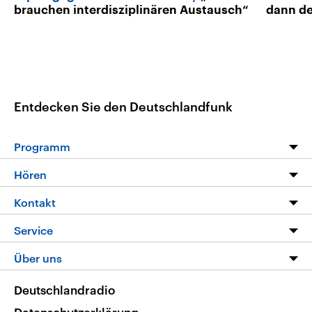
brauchen interdisziplinären Austausch“
dann de
Entdecken Sie den Deutschlandfunk
Programm
Programm
Hören
Alle Sendungen
Livestream
Kontakt
Die Nachrichten
Audios
Hörerservice
Service
Nachrichtenleicht
Podcasts
Social Media
FAQ
Über uns
Neue Beiträge auf dlf.de
Deutschlandfunk App
Newsletter
Deutschlandradio
Themen-Schwerpunkte
Nachrichten App
Deutschlandradio
Veranstaltungen
Presse
Frequenzen