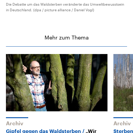
Die Debatte um das Waldsterben veränderte das Umweltbewusstsein
in Deutschland. (dpa / picture alliance / Daniel Vogl)
Mehr zum Thema
Archiv
Archiv
Gipfel gegen das Waldsterben
„Wir
Sterbe