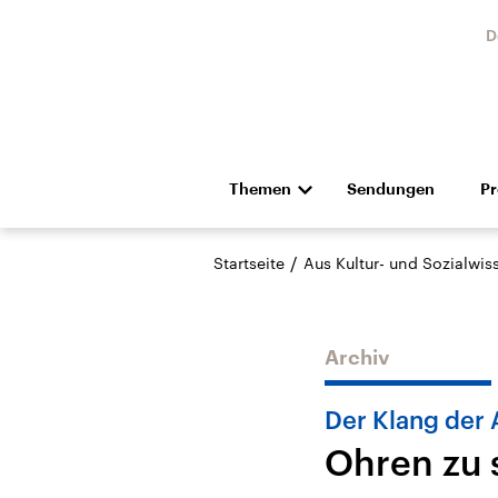
D
Themen
Sendungen
P
Die Nachrichten
Politik
/
Startseite
Aus Kultur- und Sozialwi
Hörspiel und Feature
Musik
Archiv
Der Klang der 
Ohren zu 
Landtagswahl Sachsen-
USA
Anhalt 2026
Aktuel