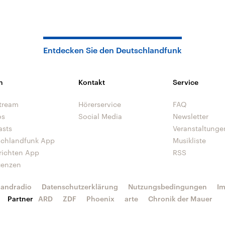
Entdecken Sie den Deutschlandfunk
n
Kontakt
Service
tream
Hörerservice
FAQ
os
Social Media
Newsletter
asts
Veranstaltunge
schlandfunk App
Musikliste
richten App
RSS
uenzen
landradio
Datenschutzerklärung
Nutzungsbedingungen
I
Partner
ARD
ZDF
Phoenix
arte
Chronik der Mauer