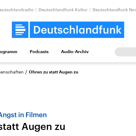
eutschlandradio
Deutschlandfunk Kultur
Deutschlandfunk No
rogramm
Podcasts
Audio-Archiv
Wirtschaft
Wissen
Kultur
Europa
Gesellschaf
/
ssenschaften
Ohren zu statt Augen zu
Angst in Filmen
statt Augen zu
Nahostkonflikt
Iran
le Beiträge,
Aktuelle Lage und
Aktuelle Lage und