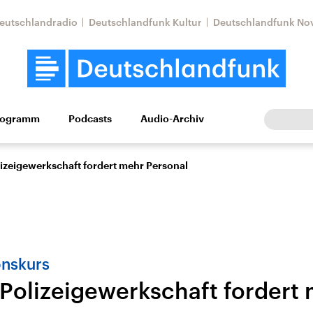
eutschlandradio
Deutschlandfunk Kultur
Deutschlandfunk No
rogramm
Podcasts
Audio-Archiv
Wirtschaft
Wissen
Kultur
Europa
Gesellschaf
izeigewerkschaft fordert mehr Personal
onskurs
Polizeigewerkschaft fordert
Nahostkonflikt
Iran
le Beiträge,
Aktuelle Lage und
Aktuelle Lage und