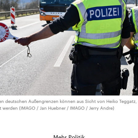
n deutschen Außengrenzen können aus Sicht von Heiko Teggatz, 
t werden (IMAGO / Jan Huebner / IMAGO / Jerry Andre)
Mehr Politik