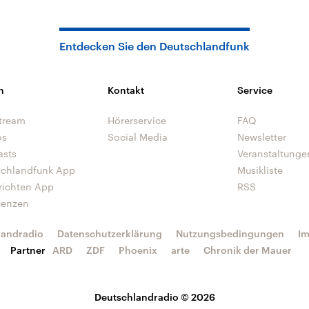
Entdecken Sie den Deutschlandfunk
n
Kontakt
Service
tream
Hörerservice
FAQ
os
Social Media
Newsletter
asts
Veranstaltunge
schlandfunk App
Musikliste
richten App
RSS
uenzen
landradio
Datenschutzerklärung
Nutzungsbedingungen
I
Partner
ARD
ZDF
Phoenix
arte
Chronik der Mauer
Deutschlandradio © 2026