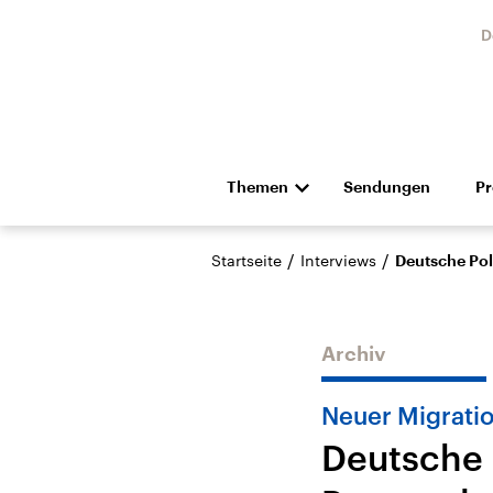
D
Themen
Sendungen
P
Die Nachrichten
Politik
/
/
Startseite
Interviews
Deutsche Pol
Hörspiel und Feature
Musik
Archiv
Neuer Migrati
Deutsche 
Landtagswahl Sachsen-
USA
Anhalt 2026
Aktuel