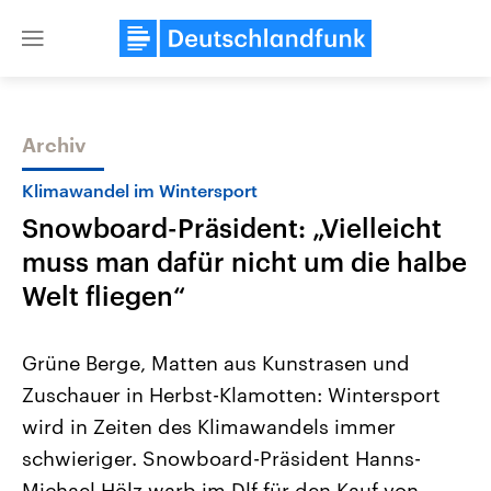
Close
menu
Archiv
Themen
Klimawandel im Wintersport
Snowboard-Präsident: „Vielleicht
muss man dafür nicht um die halbe
Welt fliegen“
Grüne Berge, Matten aus Kunstrasen und
USA
Nahostkonflikt
Zuschauer in Herbst-Klamotten: Wintersport
Aktuelle Beiträge, Analysen und
Aktuelle Lage und Hinter
Der Überfall der palästine
Hintergründe
wird in Zeiten des Klimawandels immer
Wirtschaftlich und militärisch
Terrororganisation Hamas
gehören die Vereinigten Staaten zu
Oktober 2023 auf Israel ha
schwieriger. Snowboard-Präsident Hanns-
den mächtigsten Ländern der Erde,
Region wieder die Gewalt 
mit großem Einfluss auf das
Michael Hölz warb im Dlf für den Kauf von
Israel möchte die Hamas z