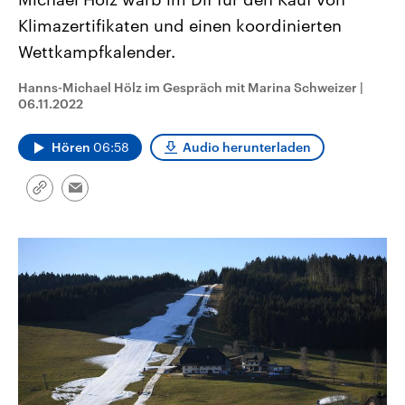
aktuelle Weltgeschehen.
Diese wird wie die Hisboll
Klimazertifikaten und einen koordinierten
Libanon vom Iran unterstüt
Wettkampfkalender.
Sendungen
Programm
Podcasts
Hanns-Michael Hölz im Gespräch mit Marina Schweizer
|
Audio-Archiv
06.11.2022
Hören
06:58
Audio herunterladen
Link
Email
kopieren/teilen