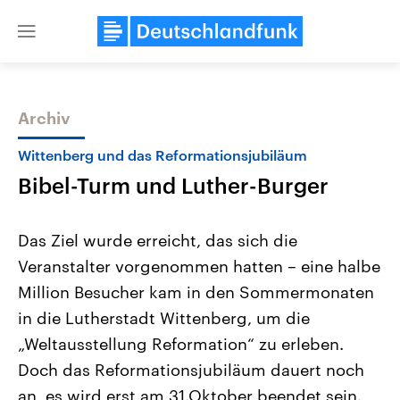
Close
menu
Archiv
Themen
Wittenberg und das Reformationsjubiläum
Bibel-Turm und Luther-Burger
Das Ziel wurde erreicht, das sich die
Veranstalter vorgenommen hatten – eine halbe
Million Besucher kam in den Sommermonaten
Landtagswahl Sachsen-Anhalt
USA
in die Lutherstadt Wittenberg, um die
2026
Aktuelle Beiträge, Analys
Alle Informationen
„Weltausstellung Reformation“ zu erleben.
Hintergründe
Sachsen-Anhalt wählt am 6.
Wirtschaftlich und militäri
Doch das Reformationsjubiläum dauert noch
September 2026 einen neuen
gehören die Vereinigten S
Landtag. Seit 2021 wird das
den mächtigsten Ländern 
an, es wird erst am 31.Oktober beendet sein.
Bundesland von einer Koalition aus
mit großem Einfluss auf d