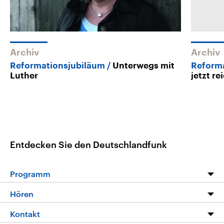
Archiv
Archiv
Reformationsjubiläum
Unterwegs mit
Reform
Luther
jetzt re
Entdecken Sie den Deutschlandfunk
Programm
Programm
Hören
Alle Sendungen
Livestream
Kontakt
Die Nachrichten