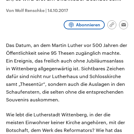
CDU, SPD und FDP regiert.-
aktuelle Weltgeschehen.
Umfragen, Prognosen,
Von Wolf Renschke
|
14.10.2017
Wahlprogramme, aktuelle Berichte
Sendungen
Programm
Podcasts
und Hintergründe zu den Parteien
und Kandidaten der anstehenden
Abonnieren
Link
Wahl.
Emai
kopieren/te
Audio-Archiv
Das Datum, an dem Martin Luther vor 500 Jahren der
Öffentlichkeit seine 95 Thesen zugänglich machte.
Ein Ereignis, das freilich auch ohne Jubiläumsanlass
in Wittenberg allgegenwärtig ist. Sichtbares Zeichen
dafür sind nicht nur Lutherhaus und Schlosskirche
samt „Thesentür“, sondern auch die Auslagen in den
Schaufenstern, die selten ohne die entsprechenden
Souvenirs auskommen.
Wie lebt die Lutherstadt Wittenberg, in der die
meisten Einwohner keiner Kirche angehören, mit der
Botschaft, dem Werk des Reformators? Wie hat das