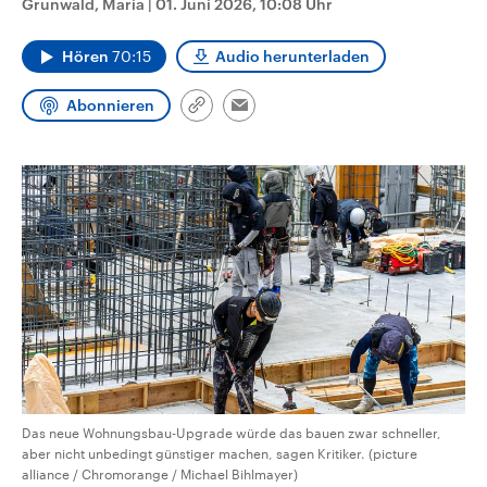
Grunwald, Maria
|
01. Juni 2026, 10:08 Uhr
CDU, SPD und FDP regiert.-
aktuelle Weltgeschehen.
Umfragen, Prognosen,
Wahlprogramme, aktuelle Berichte
Hören
70:15
Audio herunterladen
Sendungen
Programm
Podcasts
und Hintergründe zu den Parteien
und Kandidaten der anstehenden
Wahl.
Abonnieren
Link
Email
Audio-Archiv
kopieren/teilen
Das neue Wohnungsbau-Upgrade würde das bauen zwar schneller,
aber nicht unbedingt günstiger machen, sagen Kritiker. (picture
alliance / Chromorange / Michael Bihlmayer)