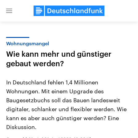
Close
menu
Wohnungsmangel
Themen
Wie kann mehr und günstiger
gebaut werden?
In Deutschland fehlen 1,4 Millionen
Wohnungen. Mit einem Upgrade des
Baugesetzbuchs soll das Bauen landesweit
Landtagswahl Sachsen-Anhalt
USA
digitaler, schlanker und flexibler werden. Wie
2026
Aktuelle Beiträge, Analys
kann es aber auch günstiger werden? Eine
Alle Informationen
Hintergründe
Sachsen-Anhalt wählt am 6.
Wirtschaftlich und militäri
Diskussion.
September 2026 einen neuen
gehören die Vereinigten S
Landtag. Seit 2021 wird das
den mächtigsten Ländern 
Bundesland von einer Koalition aus
mit großem Einfluss auf d