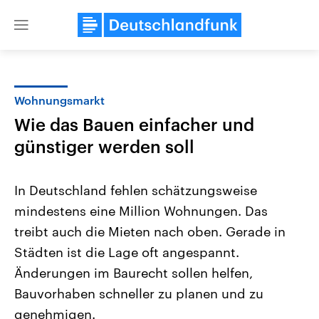
Close
menu
Wohnungsmarkt
Themen
Wie das Bauen einfacher und
günstiger werden soll
In Deutschland fehlen schätzungsweise
mindestens eine Million Wohnungen. Das
treibt auch die Mieten nach oben. Gerade in
USA
Nahostkonflikt
Städten ist die Lage oft angespannt.
Aktuelle Beiträge, Analysen und
Aktuelle Lage und Hinter
Änderungen im Baurecht sollen helfen,
Der Überfall der palästine
Hintergründe
Wirtschaftlich und militärisch
Terrororganisation Hamas
Bauvorhaben schneller zu planen und zu
gehören die Vereinigten Staaten zu
Oktober 2023 auf Israel ha
den mächtigsten Ländern der Erde,
Region wieder die Gewalt 
genehmigen.
mit großem Einfluss auf das
Israel möchte die Hamas z