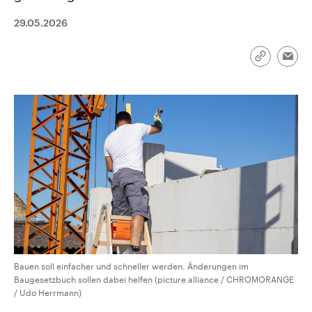
aktuelle Weltgeschehen.
Diese wird wie die Hisboll
Libanon vom Iran unterstüt
29.05.2026
Sendungen
Programm
Podcasts
Link
Emai
kopieren/te
Audio-Archiv
Bauen soll einfacher und schneller werden. Änderungen im
Baugesetzbuch sollen dabei helfen (picture alliance / CHROMORANGE
/ Udo Herrmann)