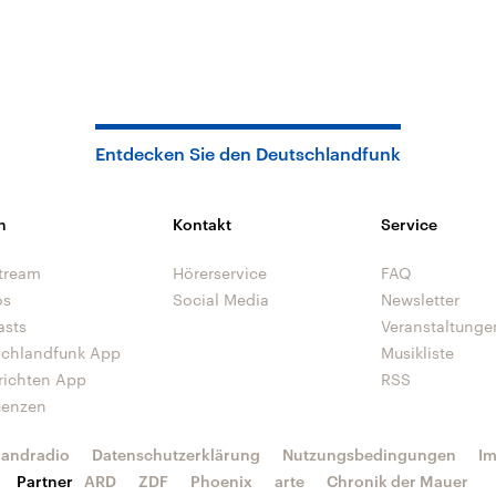
Entdecken Sie den Deutschlandfunk
n
Kontakt
Service
tream
Hörerservice
FAQ
os
Social Media
Newsletter
asts
Veranstaltunge
schlandfunk App
Musikliste
richten App
RSS
uenzen
landradio
Datenschutzerklärung
Nutzungsbedingungen
I
Partner
ARD
ZDF
Phoenix
arte
Chronik der Mauer