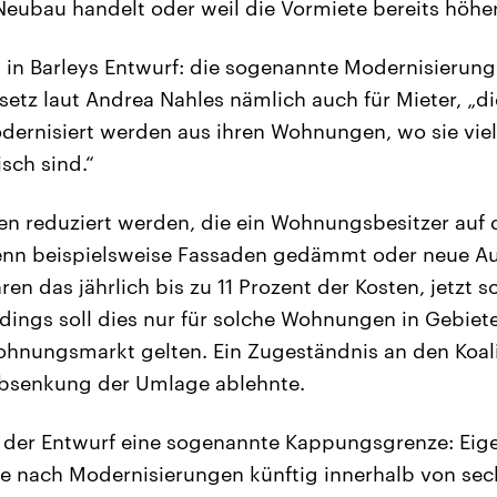
Neubau handelt oder weil die Vormiete bereits höher
t in Barleys Entwurf: die sogenannte Modernisierun
setz laut Andrea Nahles nämlich auch für Mieter, „d
dernisiert werden aus ihren Wohnungen, wo sie viell
sch sind.“
ten reduziert werden, die ein Wohnungsbesitzer auf 
nn beispielsweise Fassaden gedämmt oder neue A
en das jährlich bis zu 11 Prozent der Kosten, jetzt s
erdings soll dies nur für solche Wohnungen in Gebiet
nungsmarkt gelten. Ein Zugeständnis an den Koalit
Absenkung der Umlage ablehnte.
 der Entwurf eine sogenannte Kappungsgrenze: Eig
e nach Modernisierungen künftig innerhalb von sec