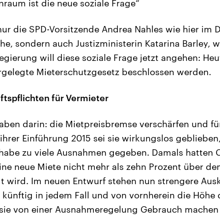
raum ist die neue soziale Frage“
nur die SPD-Vorsitzende Andrea Nahles wie hier im 
he, sondern auch Justizministerin Katarina Barley,
gierung will diese soziale Frage jetzt angehen: Heu
rgelegte Mieterschutzgesetz beschlossen werden.
tspflichten für Vermieter
haben darin: die Mietpreisbremse verschärfen und f
ihrer Einführung 2015 sei sie wirkungslos geblieben
 habe zu viele Ausnahmen gegeben. Damals hatten
eine neue Miete nicht mehr als zehn Prozent über de
gt wird. Im neuen Entwurf stehen nun strengere Ausk
künftig in jedem Fall und von vornherein die Höhe 
 sie von einer Ausnahmeregelung Gebrauch machen 