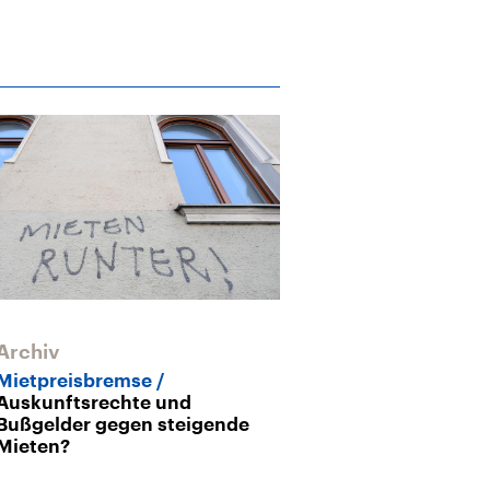
Archiv
Archiv
Mietpreisbremse
Mietpreisbre
Auskunftsrechte und
fürs Kinderbe
Bußgelder gegen steigende
Mieten?