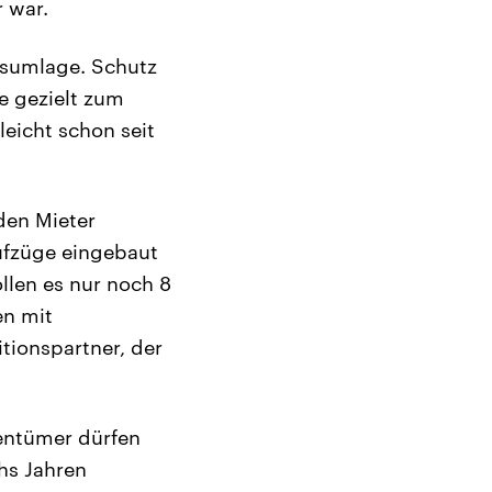
 war.
gsumlage. Schutz
ie gezielt zum
eicht schon seit
den Mieter
ufzüge eingebaut
ollen es nur noch 8
en mit
ionspartner, der
entümer dürfen
hs Jahren