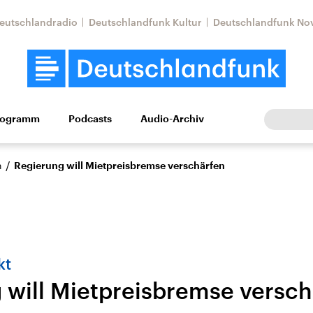
eutschlandradio
Deutschlandfunk Kultur
Deutschlandfunk No
rogramm
Podcasts
Audio-Archiv
Wirtschaft
Wissen
Kultur
Europa
Gesellschaf
/
n
Regierung will Mietpreisbremse verschärfen
kt
 will Mietpreisbremse versch
Nahostkonflikt
Iran
le Beiträge,
Aktuelle Lage und
Aktuelle Lage und