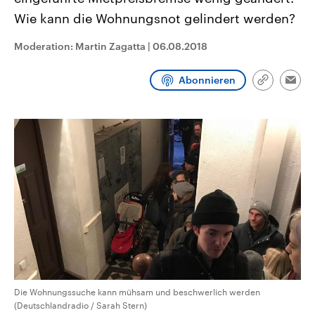
CDU, SPD und FDP regiert.-
aktuelle Weltgeschehen.
Wie kann die Wohnungsnot gelindert werden?
Umfragen, Prognosen,
Wahlprogramme, aktuelle Berichte
Sendungen
Programm
Podcasts
und Hintergründe zu den Parteien
Moderation: Martin Zagatta
|
06.08.2018
und Kandidaten der anstehenden
Wahl.
Audio-Archiv
Abonnieren
Link
Emai
kopieren/te
Die Wohnungssuche kann mühsam und beschwerlich werden
(Deutschlandradio / Sarah Stern)