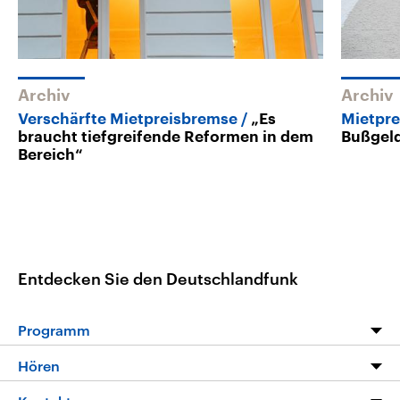
Archiv
Archiv
Verschärfte Mietpreisbremse
„Es
Mietpr
braucht tiefgreifende Reformen in dem
Bußgeld
Bereich“
Entdecken Sie den Deutschlandfunk
Programm
Programm
Hören
Alle Sendungen
Livestream