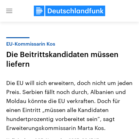
Close
menu
EU-Kommissarin Kos
Themen
Die Beitrittskandidaten müssen
liefern
Die EU will sich erweitern, doch nicht um jeden
Preis. Serbien fällt noch durch, Albanien und
Moldau könnte die EU verkraften. Doch für
Landtagswahl Sachsen-Anhalt
USA
einen Eintritt „müssen alle Kandidaten
2026
Aktuelle Beiträge, Analys
hundertprozentig vorbereitet sein”, sagt
Alle Informationen
Hintergründe
Sachsen-Anhalt wählt am 6.
Wirtschaftlich und militäri
Erweiterungskommissarin Marta Kos.
September 2026 einen neuen
gehören die Vereinigten S
Landtag. Seit 2021 wird das
den mächtigsten Ländern 
Bundesland von einer Koalition aus
mit großem Einfluss auf d