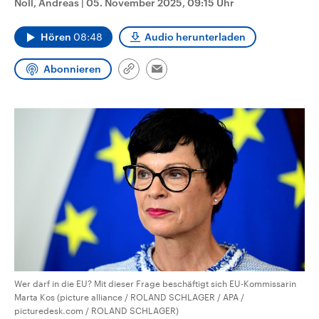
Noll, Andreas
|
05. November 2025, 09:15 Uhr
CDU, SPD und FDP regiert.-
aktuelle Weltgeschehen.
Umfragen, Prognosen,
Wahlprogramme, aktuelle Berichte
Hören
08:48
Audio herunterladen
Sendungen
Programm
Podcasts
und Hintergründe zu den Parteien
und Kandidaten der anstehenden
Wahl.
Abonnieren
Link
Email
Audio-Archiv
kopieren/teilen
Wer darf in die EU? Mit dieser Frage beschäftigt sich EU-Kommissarin
Marta Kos (picture alliance / ROLAND SCHLAGER / APA /
picturedesk.com / ROLAND SCHLAGER)