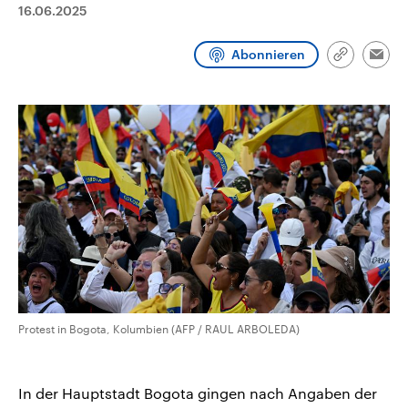
16.06.2025
CDU, SPD und FDP regiert.-
aktuelle Weltgeschehen.
Umfragen, Prognosen,
Wahlprogramme, aktuelle Berichte
Sendungen
Programm
Podcasts
Abonnieren
und Hintergründe zu den Parteien
Link
Emai
und Kandidaten der anstehenden
kopieren/te
Wahl.
Audio-Archiv
Protest in Bogota, Kolumbien (AFP / RAUL ARBOLEDA)
In der Hauptstadt Bogota gingen nach Angaben der