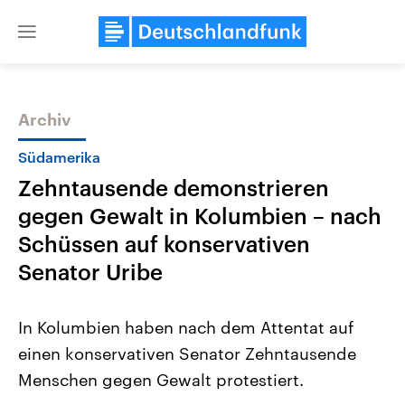
Close
menu
Archiv
Themen
Südamerika
Zehntausende demonstrieren
gegen Gewalt in Kolumbien – nach
Schüssen auf konservativen
Senator Uribe
Landtagswahl Sachsen-Anhalt
USA
In Kolumbien haben nach dem Attentat auf
2026
Aktuelle Beiträge, Analys
Alle Informationen
Hintergründe
einen konservativen Senator Zehntausende
Sachsen-Anhalt wählt am 6.
Wirtschaftlich und militäri
September 2026 einen neuen
gehören die Vereinigten S
Menschen gegen Gewalt protestiert.
Landtag. Seit 2021 wird das
den mächtigsten Ländern 
Bundesland von einer Koalition aus
mit großem Einfluss auf d