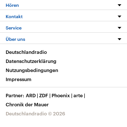
Programm
Hören
Alle Sendungen
Livestream
Kontakt
Die Nachrichten
Audios
Hörerservice
Service
Nachrichtenleicht
Podcasts
Social Media
FAQ
Über uns
Neue Beiträge auf dlf.de
Deutschlandfunk App
Newsletter
Deutschlandradio
Themen-Schwerpunkte
Nachrichten App
Deutschlandradio
Veranstaltungen
Presse
Frequenzen
Datenschutzerklärung
Musikliste
Ausbildung und Karriere
Nutzungsbedingungen
RSS
Transparenz
Impressum
Korrekturen
Barrierefreiheit
Partner
ARD
|
ZDF
|
Phoenix
|
arte
|
Chronik der Mauer
Deutschlandradio © 2026