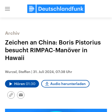
Close
menu
Archiv
Themen
Zeichen an China: Boris Pistorius
besucht RIMPAC-Manöver in
Hawaii
Wurzel, Steffen
|
31. Juli 2024, 07:38 Uhr
Hören
01:30
Audio herunterladen
Landtagswahl Sachsen-Anhalt
USA
2026
Aktuelle Beiträge, Analys
Alle Informationen
Hintergründe
Link
Email
Sachsen-Anhalt wählt am 6.
Wirtschaftlich und militäri
kopieren/teilen
September 2026 einen neuen
gehören die Vereinigten S
Landtag. Seit 2021 wird das
den mächtigsten Ländern 
Bundesland von einer Koalition aus
mit großem Einfluss auf d