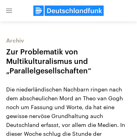
Close
menu
Archiv
Themen
Zur Problematik von
Multikulturalismus und
„Parallelgesellschaften“
Die niederländischen Nachbarn ringen nach
dem abscheulichen Mord an Theo van Gogh
noch um Fassung und Worte, da hat eine
Landtagswahl Sachsen-Anhalt
USA
2026
Aktuelle Beiträge, Analys
gewisse nervöse Grundhaltung auch
Alle Informationen
Hintergründe
Sachsen-Anhalt wählt am 6.
Wirtschaftlich und militäri
Deutschland erfasst, vor allem die Medien. In
September 2026 einen neuen
gehören die Vereinigten S
Landtag. Seit 2021 wird das
den mächtigsten Ländern 
dieser Woche schlug die Stunde der
Bundesland von einer Koalition aus
mit großem Einfluss auf d