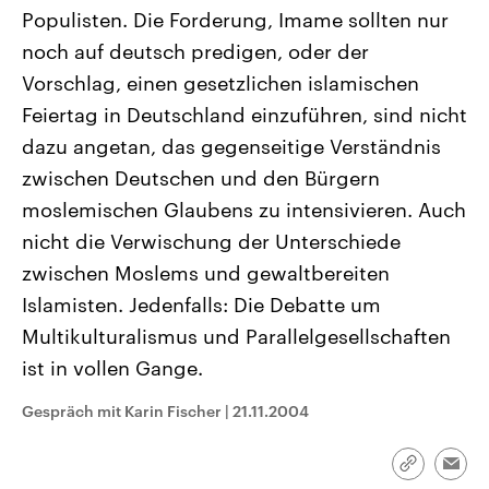
CDU, SPD und FDP regiert.-
aktuelle Weltgeschehen.
Populisten. Die Forderung, Imame sollten nur
Umfragen, Prognosen,
Wahlprogramme, aktuelle Berichte
noch auf deutsch predigen, oder der
Sendungen
Programm
Podcasts
und Hintergründe zu den Parteien
Vorschlag, einen gesetzlichen islamischen
und Kandidaten der anstehenden
Wahl.
Feiertag in Deutschland einzuführen, sind nicht
Audio-Archiv
dazu angetan, das gegenseitige Verständnis
zwischen Deutschen und den Bürgern
moslemischen Glaubens zu intensivieren. Auch
nicht die Verwischung der Unterschiede
zwischen Moslems und gewaltbereiten
Islamisten. Jedenfalls: Die Debatte um
Multikulturalismus und Parallelgesellschaften
ist in vollen Gange.
Gespräch mit Karin Fischer
|
21.11.2004
Link
Emai