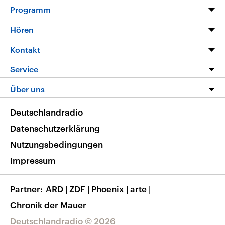
Programm
Programm
Hören
Alle Sendungen
Livestream
Kontakt
Die Nachrichten
Audios
Hörerservice
Service
Nachrichtenleicht
Podcasts
Social Media
FAQ
Über uns
Neue Beiträge auf dlf.de
Deutschlandfunk App
Newsletter
Deutschlandradio
Themen-Schwerpunkte
Nachrichten App
Deutschlandradio
Veranstaltungen
Presse
Frequenzen
Datenschutzerklärung
Musikliste
Ausbildung und Karriere
Nutzungsbedingungen
RSS
Transparenz
Impressum
Korrekturen
Barrierefreiheit
Partner
ARD
|
ZDF
|
Phoenix
|
arte
|
Chronik der Mauer
Deutschlandradio © 2026