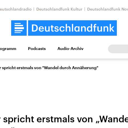
eutschlandradio
Deutschlandfunk Kultur
Deutschlandfunk No
rogramm
Podcasts
Audio-Archiv
Wirtschaft
Wissen
Kultur
Europa
Gesellschaf
 spricht erstmals von "Wandel durch Annäherung"
 spricht erstmals von „Wande
tkonflikt
Iran
Faktenchecks
In unseren Faktenc
lle Lage und
Aktuelle Lage und