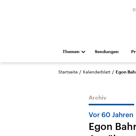
D
Themen
Sendungen
P
Die Nachrichten
Politik
/
/
Startseite
Kalenderblatt
Egon Bahr
Hörspiel und Feature
Musik
Archiv
Vor 60 Jahren
Egon Bahr
USA
Nahos
Aktuelle Beiträge,
Aktue