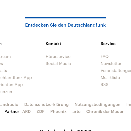
Entdecken Sie den Deutschlandfunk
n
Kontakt
Service
tream
Hörerservice
FAQ
os
Social Media
Newsletter
asts
Veranstaltunge
schlandfunk App
Musikliste
richten App
RSS
uenzen
landradio
Datenschutzerklärung
Nutzungsbedingungen
I
Partner
ARD
ZDF
Phoenix
arte
Chronik der Mauer