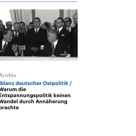
Archiv
Bilanz deutscher Ostpolitik
Warum die
Entspannungspolitik keinen
Wandel durch Annäherung
brachte