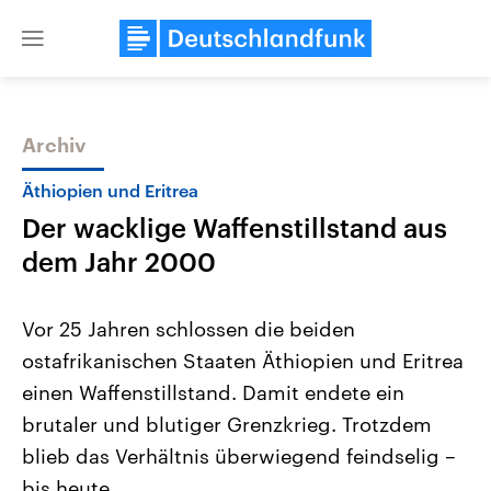
Close
menu
Archiv
Themen
Äthiopien und Eritrea
Der wacklige Waffenstillstand aus
dem Jahr 2000
Vor 25 Jahren schlossen die beiden
ostafrikanischen Staaten Äthiopien und Eritrea
Landtagswahl Sachsen-Anhalt
USA
einen Waffenstillstand. Damit endete ein
2026
Aktuelle Beiträge, Analys
Alle Informationen
Hintergründe
brutaler und blutiger Grenzkrieg. Trotzdem
Sachsen-Anhalt wählt am 6.
Wirtschaftlich und militäri
September 2026 einen neuen
gehören die Vereinigten S
blieb das Verhältnis überwiegend feindselig –
Landtag. Seit 2021 wird das
den mächtigsten Ländern 
bis heute.
Bundesland von einer Koalition aus
mit großem Einfluss auf d