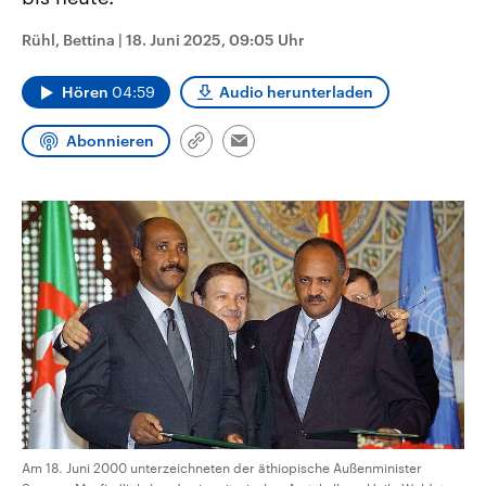
CDU, SPD und FDP regiert.-
aktuelle Weltgeschehen.
Umfragen, Prognosen,
Rühl, Bettina
|
18. Juni 2025, 09:05 Uhr
Wahlprogramme, aktuelle Berichte
Sendungen
Programm
Podcasts
und Hintergründe zu den Parteien
und Kandidaten der anstehenden
Hören
04:59
Audio herunterladen
Wahl.
Audio-Archiv
Abonnieren
Link
Email
kopieren/teilen
Am 18. Juni 2000 unterzeichneten der äthiopische Außenminister