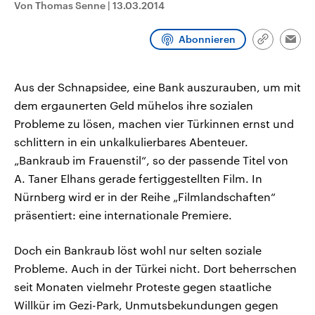
Von Thomas Senne
|
13.03.2014
CDU, SPD und FDP regiert.-
aktuelle Weltgeschehen.
Umfragen, Prognosen,
Wahlprogramme, aktuelle Berichte
Abonnieren
Sendungen
Programm
Podcasts
und Hintergründe zu den Parteien
Link
Emai
und Kandidaten der anstehenden
kopieren/te
Wahl.
Audio-Archiv
Aus der Schnapsidee, eine Bank auszurauben, um mit
dem ergaunerten Geld mühelos ihre sozialen
Probleme zu lösen, machen vier Türkinnen ernst und
schlittern in ein unkalkulierbares Abenteuer.
„Bankraub im Frauenstil“, so der passende Titel von
A. Taner Elhans gerade fertiggestellten Film. In
Nürnberg wird er in der Reihe „Filmlandschaften“
präsentiert: eine internationale Premiere.
Doch ein Bankraub löst wohl nur selten soziale
Probleme. Auch in der Türkei nicht. Dort beherrschen
seit Monaten vielmehr Proteste gegen staatliche
Willkür im Gezi-Park, Unmutsbekundungen gegen