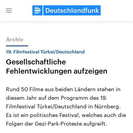
Close
menu
Archiv
Themen
19. Filmfestival Türkei/Deutschland
Gesellschaftliche
Fehlentwicklungen aufzeigen
Rund 50 Filme aus beiden Ländern stehen in
diesem Jahr auf dem Programm des 19.
Landtagswahl Sachsen-Anhalt
USA
Filmfestival Türkei/Deutschland in Nürnberg.
2026
Aktuelle Beiträge, Analys
Alle Informationen
Hintergründe
Es ist ein politisches Festival, welches auch die
Sachsen-Anhalt wählt am 6.
Wirtschaftlich und militäri
September 2026 einen neuen
gehören die Vereinigten S
Folgen der Gezi-Park-Proteste aufgreift.
Landtag. Seit 2021 wird das
den mächtigsten Ländern 
Bundesland von einer Koalition aus
mit großem Einfluss auf d