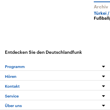
Archiv
Türkei
Fußball
Entdecken Sie den Deutschlandfunk
Programm
Programm
Hören
Alle Sendungen
Livestream
Kontakt
Die Nachrichten
Audios
Hörerservice
Service
Nachrichtenleicht
Podcasts
Social Media
FAQ
Über uns
Neue Beiträge auf dlf.de
Deutschlandfunk App