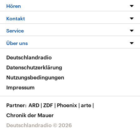
Programm
Hören
Alle Sendungen
Livestream
Kontakt
Die Nachrichten
Audios
Hörerservice
Service
Nachrichtenleicht
Podcasts
Social Media
FAQ
Über uns
Neue Beiträge auf dlf.de
Deutschlandfunk App
Newsletter
Deutschlandradio
Themen-Schwerpunkte
Nachrichten App
Deutschlandradio
Veranstaltungen
Presse
Frequenzen
Datenschutzerklärung
Musikliste
Ausbildung und Karriere
Nutzungsbedingungen
RSS
Transparenz
Impressum
Korrekturen
Barrierefreiheit
Partner
ARD
|
ZDF
|
Phoenix
|
arte
|
Chronik der Mauer
Deutschlandradio © 2026