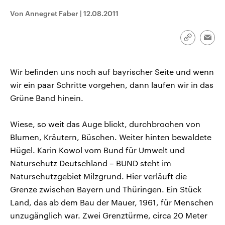
CDU, SPD und FDP regiert.-
aktuelle Weltgeschehen.
Von Annegret Faber
|
12.08.2011
Umfragen, Prognosen,
Wahlprogramme, aktuelle Berichte
Sendungen
Programm
Podcasts
und Hintergründe zu den Parteien
und Kandidaten der anstehenden
Link
Emai
Wahl.
kopieren/te
Audio-Archiv
Wir befinden uns noch auf bayrischer Seite und wenn
wir ein paar Schritte vorgehen, dann laufen wir in das
Grüne Band hinein.
Wiese, so weit das Auge blickt, durchbrochen von
Blumen, Kräutern, Büschen. Weiter hinten bewaldete
Hügel. Karin Kowol vom Bund für Umwelt und
Naturschutz Deutschland – BUND steht im
Naturschutzgebiet Milzgrund. Hier verläuft die
Grenze zwischen Bayern und Thüringen. Ein Stück
Land, das ab dem Bau der Mauer, 1961, für Menschen
unzugänglich war. Zwei Grenztürme, circa 20 Meter