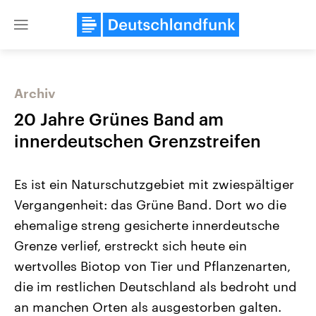
Close
menu
Archiv
Themen
20 Jahre Grünes Band am
innerdeutschen Grenzstreifen
Es ist ein Naturschutzgebiet mit zwiespältiger
Vergangenheit: das Grüne Band. Dort wo die
ehemalige streng gesicherte innerdeutsche
Grenze verlief, erstreckt sich heute ein
Landtagswahl Sachsen-Anhalt
USA
2026
Aktuelle Beiträge, Analys
wertvolles Biotop von Tier und Pflanzenarten,
Alle Informationen
Hintergründe
Sachsen-Anhalt wählt am 6.
Wirtschaftlich und militäri
die im restlichen Deutschland als bedroht und
September 2026 einen neuen
gehören die Vereinigten S
Landtag. Seit 2021 wird das
den mächtigsten Ländern 
an manchen Orten als ausgestorben galten.
Bundesland von einer Koalition aus
mit großem Einfluss auf d