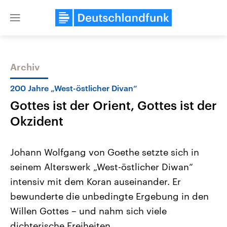
Close
menu
Archiv
Themen
200 Jahre „West-östlicher Divan“
Gottes ist der Orient, Gottes ist der
Okzident
Johann Wolfgang von Goethe setzte sich in
seinem Alterswerk „West-östlicher Diwan“
Landtagswahl Sachsen-Anhalt
USA
intensiv mit dem Koran auseinander. Er
2026
Aktuelle Beiträge, Analys
Alle Informationen
Hintergründe
bewunderte die unbedingte Ergebung in den
Sachsen-Anhalt wählt am 6.
Wirtschaftlich und militäri
September 2026 einen neuen
gehören die Vereinigten S
Willen Gottes – und nahm sich viele
Landtag. Seit 2021 wird das
den mächtigsten Ländern 
dichterische Freiheiten.
Bundesland von einer Koalition aus
mit großem Einfluss auf d