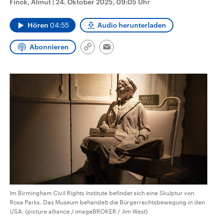
Finck, Almut
|
24. Oktober 2025, 09:05 Uhr
CDU, SPD und FDP regiert.-
aktuelle Weltgeschehen.
Umfragen, Prognosen,
Wahlprogramme, aktuelle Berichte
Hören
04:55
Audio herunterladen
Sendungen
Programm
Podcasts
und Hintergründe zu den Parteien
und Kandidaten der anstehenden
Wahl.
Abonnieren
Link
Email
Audio-Archiv
kopieren/teilen
Im Birmingham Civil Rights Institute befindet sich eine Skulptur von
Rosa Parks. Das Museum behandelt die Bürgerrechtsbewegung in den
USA. (picture alliance / imageBROKER / Jim West)