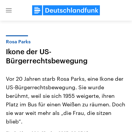
Close
menu
Rosa Parks
Themen
Ikone der US-
Bürgerrechtsbewegung
Vor 20 Jahren starb Rosa Parks, eine Ikone der
US-Bürgerrechtsbewegung. Sie wurde
berühmt, weil sie sich 1955 weigerte, ihren
Landtagswahl Sachsen-Anhalt
USA
Platz im Bus für einen Weißen zu räumen. Doch
2026
Aktuelle Beiträge, Analys
sie war weit mehr als „die Frau, die sitzen
Alle Informationen
Hintergründe
Sachsen-Anhalt wählt am 6.
Wirtschaftlich und militäri
blieb“.
September 2026 einen neuen
gehören die Vereinigten S
Landtag. Seit 2021 wird das
den mächtigsten Ländern 
Bundesland von einer Koalition aus
mit großem Einfluss auf d