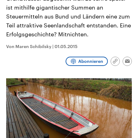
CDU, SPD und FDP regiert.-
aktuelle Weltgeschehen.
ist mithilfe gigantischer Summen an
Umfragen, Prognosen,
Wahlprogramme, aktuelle Berichte
Steuermitteln aus Bund und Ländern eine zum
Sendungen
Programm
Podcasts
und Hintergründe zu den Parteien
und Kandidaten der anstehenden
Teil attraktive Seenlandschaft entstanden. Eine
Wahl.
Erfolgsgeschichte? Mitnichten.
Audio-Archiv
Von Maren Schibilsky
|
01.05.2015
Abonnieren
Link
Emai
kopieren/te