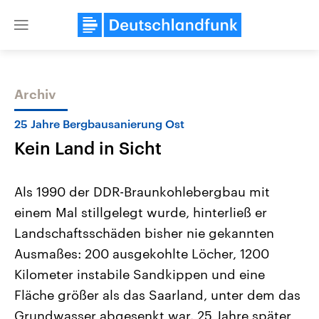
Close
menu
Archiv
Themen
25 Jahre Bergbausanierung Ost
Kein Land in Sicht
Als 1990 der DDR-Braunkohlebergbau mit
einem Mal stillgelegt wurde, hinterließ er
Landschaftsschäden bisher nie gekannten
Landtagswahl Sachsen-Anhalt
USA
Ausmaßes: 200 ausgekohlte Löcher, 1200
2026
Aktuelle Beiträge, Analys
Alle Informationen
Kilometer instabile Sandkippen und eine
Hintergründe
Sachsen-Anhalt wählt am 6.
Wirtschaftlich und militäri
Fläche größer als das Saarland, unter dem das
September 2026 einen neuen
gehören die Vereinigten S
Landtag. Seit 2021 wird das
den mächtigsten Ländern 
Grundwasser abgesenkt war. 25 Jahre später
Bundesland von einer Koalition aus
mit großem Einfluss auf d